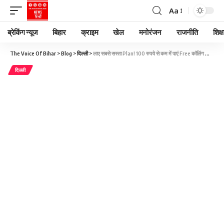
Aa
ब्रेकिंग न्यूज
बिहार
क्राइम
खेल
मनोरंजन
राजनीति
शिक्ष
The Voice Of Bihar
>
Blog
>
दिल्ली
>
लाए सबसे सस्ता Plan! 100 रुपये से कम में पाएं Free कॉलिंग और इंटरनेट, एयरटेल Shock में
दिल्ली