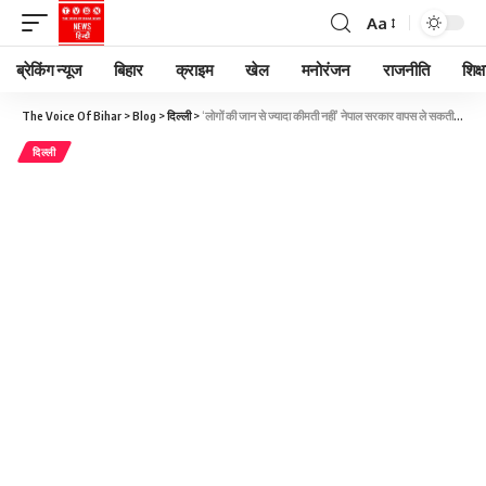
Aa
ब्रेकिंग न्यूज
बिहार
क्राइम
खेल
मनोरंजन
राजनीति
शिक्ष
The Voice Of Bihar
>
Blog
>
दिल्ली
>
‘लोगों की जान से ज्यादा कीमती नहीं’ नेपाल सरकार वापस ले सकती है सोशल मीडिया बैन का फैसला, अब तक 19 की मौत
दिल्ली