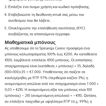
Επιλέξτε ένα όνομα χρήστη και κωδικό πρόσβασης.
Επιβεβαιώστε τη διεύθυνση email σας μέσω του
συνδέσμου που θα λάβετε.
Ολοκληρώστε την επαλήθευση ταυτότητας (KYC)
ανεβάζοντας τα απαιτούμενα έγγραφα.
Μαθηματικά μπόνους
Ας υποθέσουμε ότι το Spinanga Casino προσφέρει ένα
μπόνους καλωσορίσματος 100% έως €200. Αν καταθέσετε
€100, λαμβάνετε επιπλέον €100 μπόνους. Οι απαιτήσεις
στοιχηματισμού είναι (κατάθεση + μπόνους) × 35, δηλαδή
(100+100)×35 = €7.000. Υποθέτοντας ότι παίζετε σε
κουλοχέρηδες με RTP 97% (περιθώριο καζίνο 3%), η
αναμενόμενη απώλεια από τον στοιχηματισμό είναι 7.000 ×
0,03 = €210. Η αναμενόμενη αξία του μπόνους είναι 100
(μπόνους) – 210 (αναμενόμενη απώλεια) = –€110. Ωστόσο,
αν επιλέξετε παιχνίδια με υψηλότερο RTP (π.χ. 99%), η