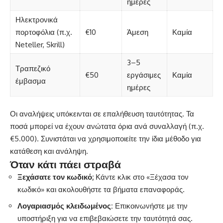
ημέρες
Ηλεκτρονικά
πορτοφόλια (π.χ.
€10
Άμεση
Καμία
Neteller, Skrill)
3–5
Τραπεζικό
€50
εργάσιμες
Καμία
έμβασμα
ημέρες
Οι αναλήψεις υπόκεινται σε επαλήθευση ταυτότητας. Τα
ποσά μπορεί να έχουν ανώτατα όρια ανά συναλλαγή (π.χ.
€5.000). Συνιστάται να χρησιμοποιείτε την ίδια μέθοδο για
κατάθεση και ανάληψη.
Όταν κάτι πάει στραβά
Ξεχάσατε τον κωδικό;
Κάντε κλικ στο «Ξέχασα τον
κωδικό» και ακολουθήστε τα βήματα επαναφοράς.
Λογαριασμός κλειδωμένος:
Επικοινωνήστε με την
υποστήριξη για να επιβεβαιώσετε την ταυτότητά σας.