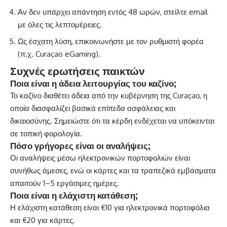
Αν δεν υπάρχει απάντηση εντός 48 ωρών, στείλτε email
με όλες τις λεπτομέρειες.
Ως έσχατη λύση, επικοινωνήστε με τον ρυθμιστή φορέα
(π.χ. Curaçao eGaming).
Συχνές ερωτήσεις παικτών
Ποια είναι η άδεια λειτουργίας του καζίνο;
Το καζίνο διαθέτει άδεια από την κυβέρνηση της Curaçao, η
οποία διασφαλίζει βασικά επίπεδα ασφάλειας και
δικαιοσύνης. Σημειώστε ότι τα κέρδη ενδέχεται να υπόκεινται
σε τοπική φορολογία.
Πόσο γρήγορες είναι οι αναλήψεις;
Οι αναλήψεις μέσω ηλεκτρονικών πορτοφολιών είναι
συνήθως άμεσες, ενώ οι κάρτες και τα τραπεζικά εμβάσματα
απαιτούν 1–5 εργάσιμες ημέρες.
Ποια είναι η ελάχιστη κατάθεση;
Η ελάχιστη κατάθεση είναι €10 για ηλεκτρονικά πορτοφόλια
και €20 για κάρτες.