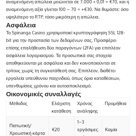
αναμενόμενη απώλεια μειώνεται σε 7.000 × 0,01 = €70, και η
αναμενόμενη αξία γίνεται 100 – 70 = +€30. Να θυμάστε: όσο
υψηλότερο το RTP, τόσο μικρότερη η απώλεια.
Ασφάλεια
Το Spinanga Casino χρησιμοποιεί κρυπτογράφηση SSL 128-
bit για την προστασία των δεδομένων σας. Προσφέρει
επίσης επαλήθευση δύο παραγόντων (2FA) για επιπλέον
ασφάλεια λογαριασμού. Τα προσωπικά σας στοιχεία
αποθηκεύονται με ασφάλεια και δεν κοινοποιούνται σε
τρίτους χωρίς τη συγκατάθεσή σας. Επιπλέον, διαθέτει
εργαλεία υπεύθυνου παιχνιδιού, όπως όρια καταθέσεων,
υπενθυμίσεις χρόνου και αυτοαποκλεισμό.
Οικονομικές συναλλαγές
Μέθοδος
Ελάχιστη
Χρόνος
Προμήθεια
κατάθεση
ανάληψης
1–3
Πιστωτική/
€20
εργάσιμες
Καμία
Χρεωστική κάρτα