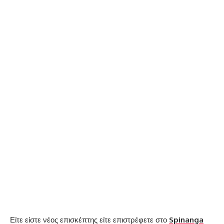
Είτε είστε νέος επισκέπτης είτε επιστρέφετε στο
Spinanga