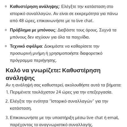
Καθυστέρηση ανάληψης:
Ελέγξτε την κατάσταση στο
ιστορικό συναλλαγών. Αν είναι σε εκκρεμότητα για πάνω
από 48 ώρες, επικοινωνήστε με το live chat.
Πρόβλημα με μπόνους:
Διαβάστε τους όρους. Συχνά τα
μπόνους δεν ισχύουν για όλα τα παιχνίδια.
Τεχνικό σφάλμα:
Δοκιμάστε να καθαρίσετε την
προσωρινή μνήμη ή χρησιμοποιήστε διαφορετικό
πρόγραμμα περιήγησης.
Καλό να γνωρίζετε: Καθυστέρηση
ανάληψης
Αν η ανάληψή σας καθυστερεί, ακολουθήστε αυτά τα βήματα:
Περιμένετε τουλάχιστον 24 ώρες για την επεξεργασία.
Ελέγξτε την ενότητα “Ιστορικό συναλλαγών” για την
κατάσταση.
Επικοινωνήστε με την υποστήριξη μέσω live chat ή email,
παρέχοντας το αναγνωριστικό συναλλαγής.