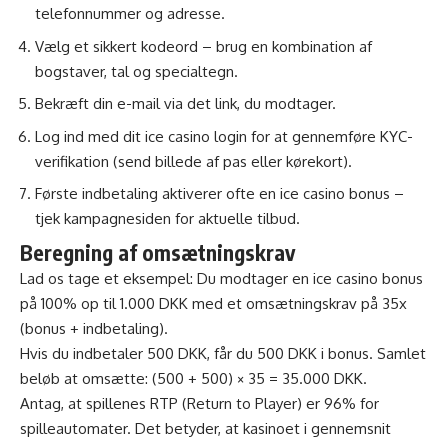
telefonnummer og adresse.
Vælg et sikkert kodeord – brug en kombination af
bogstaver, tal og specialtegn.
Bekræft din e-mail via det link, du modtager.
Log ind med dit ice casino login for at gennemføre KYC-
verifikation (send billede af pas eller kørekort).
Første indbetaling aktiverer ofte en ice casino bonus –
tjek kampagnesiden for aktuelle tilbud.
Beregning af omsætningskrav
Lad os tage et eksempel: Du modtager en ice casino bonus
på 100% op til 1.000 DKK med et omsætningskrav på 35x
(bonus + indbetaling).
Hvis du indbetaler 500 DKK, får du 500 DKK i bonus. Samlet
beløb at omsætte: (500 + 500) × 35 = 35.000 DKK.
Antag, at spillenes RTP (Return to Player) er 96% for
spilleautomater. Det betyder, at kasinoet i gennemsnit