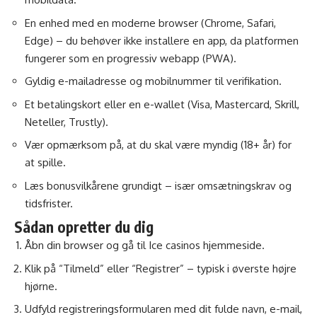
En enhed med en moderne browser (Chrome, Safari,
Edge) – du behøver ikke installere en app, da platformen
fungerer som en progressiv webapp (PWA).
Gyldig e-mailadresse og mobilnummer til verifikation.
Et betalingskort eller en e-wallet (Visa, Mastercard, Skrill,
Neteller, Trustly).
Vær opmærksom på, at du skal være myndig (18+ år) for
at spille.
Læs bonusvilkårene grundigt – især omsætningskrav og
tidsfrister.
Sådan opretter du dig
Åbn din browser og gå til Ice casinos hjemmeside.
Klik på “Tilmeld” eller “Registrer” – typisk i øverste højre
hjørne.
Udfyld registreringsformularen med dit fulde navn, e-mail,