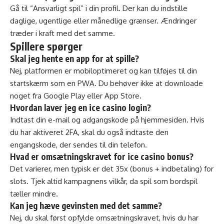
Gå til “Ansvarligt spil” i din profil. Der kan du indstille
daglige, ugentlige eller månedlige grænser. Ændringer
træder i kraft med det samme.
Spillere spørger
Skal jeg hente en app for at spille?
Nej, platformen er mobiloptimeret og kan tilføjes til din
startskærm som en PWA. Du behøver ikke at downloade
noget fra Google Play eller App Store.
Hvordan laver jeg en ice casino login?
Indtast din e-mail og adgangskode på hjemmesiden. Hvis
du har aktiveret 2FA, skal du også indtaste den
engangskode, der sendes til din telefon.
Hvad er omsætningskravet for ice casino bonus?
Det varierer, men typisk er det 35x (bonus + indbetaling) for
slots. Tjek altid kampagnens vilkår, da spil som bordspil
tæller mindre.
Kan jeg hæve gevinsten med det samme?
Nej, du skal først opfylde omsætningskravet, hvis du har