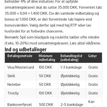
beholder 4% af dine indsatser. For at opfylde
omsætningskravet skal du satse 35.000 DKK. Forventet tab:
35.000 × 0,04 = 1.400 DKK. Da din samlede indbetaling og
bonus er 1.000 DKK, er det forventede tab højere end
bonusværdien. Vælg derfor spil med høj RTP eller lav
husfordel for at forbedre chancerne.
Bemærk: Spil som blackjack og roulette tæller ofte mindre
(f.eks. 10-20%) mod omsætningskravet. Læs altid vilkårene.
Ind og udbetalinger
Betalingsmetode
Minimum
Behandlingstid
Gebyr
indbetaling
(udbetaling)
Visa/Mastercard
100 DKK
1-3 bankdage
Gratis
Skrill
50 DKK
Øjeblikkelig
Gratis
Neteller
50 DKK
Øjeblikkelig
Gratis
Trustly
100 DKK
Øjeblikkelig
Gratis
Kan
Bankoverførsel
500 DKK
2-5 bankdage