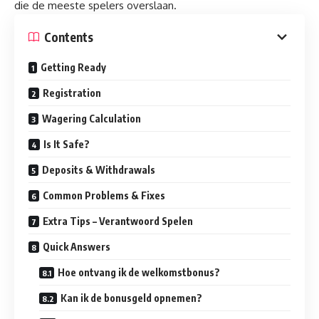
die de meeste spelers overslaan.
Contents
Getting Ready
Registration
Wagering Calculation
Is It Safe?
Deposits & Withdrawals
Common Problems & Fixes
Extra Tips – Verantwoord Spelen
Quick Answers
Hoe ontvang ik de welkomstbonus?
Kan ik de bonusgeld opnemen?