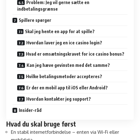
Problem: Jeg vil gerne sætte en
indbetalingsgrænse
Spillere spørger
Skal jeg hente en app for at spille?
Hvordan laver jeg en ice casino login?
Hvad er omsætningskravet for ice casino bonus?
Kan jeg hæve gevinsten med det samme?
Hvilke betalingsmetoder accepteres?
Er der en mobil app til iOS eller Android?
Hvordan kontakter jeg support?
Insider-råd
Hvad du skal bruge først
En stabil internetforbindelse – enten via Wi-Fi eller
mobildata.