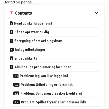
for tid og penge.
Contents
Hvad du skal bruge først
Sådan opretter du dig
Beregning af omsætningskrav
Ind og udbetalinger
Er det sikkert?
Almindelige problemer og løsninger
Problem: Jeg kan ikke logge ind
Problem: Udbetaling er forsinket
Problem: Bonussen blev ikke krediteret
Problem: Spillet fryser eller indlæses ikke