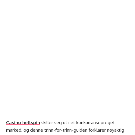
Casino hellspin
skiller seg ut i et konkurransepreget
marked, og denne trinn-for-trinn-guiden forklarer nøyaktig