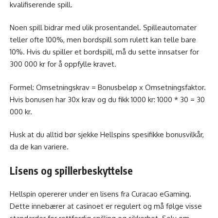
kvalifiserende spill.
Noen spill bidrar med ulik prosentandel. Spilleautomater
teller ofte 100%, men bordspill som rulett kan telle bare
10%. Hvis du spiller et bordspill, må du sette innsatser for
300 000 kr for å oppfylle kravet.
Formel: Omsetningskrav = Bonusbeløp x Omsetningsfaktor.
Hvis bonusen har 30x krav og du fikk 1000 kr: 1000 * 30 = 30
000 kr.
Husk at du alltid bør sjekke Hellspins spesifikke bonusvilkår,
da de kan variere.
Lisens og spillerbeskyttelse
Hellspin opererer under en lisens fra Curacao eGaming.
Dette innebærer at casinoet er regulert og må følge visse