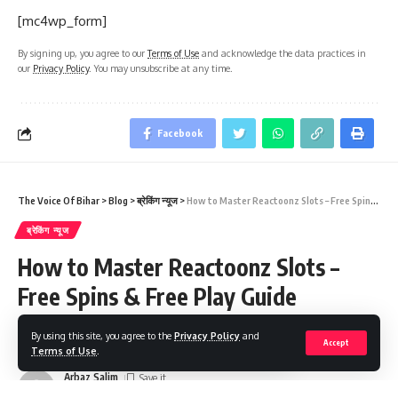
[mc4wp_form]
By signing up, you agree to our
Terms of Use
and acknowledge the data practices in
our
Privacy Policy
. You may unsubscribe at any time.
Facebook
The Voice Of Bihar
>
Blog
>
ब्रेकिंग न्यूज
>
How to Master Reactoonz Slots – Free Spins & Free Play Guide
ब्रेकिंग न्यूज
How to Master Reactoonz Slots –
Free Spins & Free Play Guide
By using this site, you agree to the
Privacy Policy
and
Share
7 Min Read
Accept
Terms of Use
.
Arbaz Salim
Last updated: 2026/06/03 at 11:52 PM