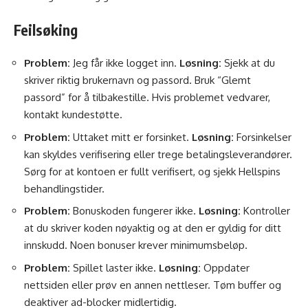
Feilsøking
Problem:
Jeg får ikke logget inn.
Løsning:
Sjekk at du
skriver riktig brukernavn og passord. Bruk “Glemt
passord” for å tilbakestille. Hvis problemet vedvarer,
kontakt kundestøtte.
Problem:
Uttaket mitt er forsinket.
Løsning:
Forsinkelser
kan skyldes verifisering eller trege betalingsleverandører.
Sørg for at kontoen er fullt verifisert, og sjekk Hellspins
behandlingstider.
Problem:
Bonuskoden fungerer ikke.
Løsning:
Kontroller
at du skriver koden nøyaktig og at den er gyldig for ditt
innskudd. Noen bonuser krever minimumsbeløp.
Problem:
Spillet laster ikke.
Løsning:
Oppdater
nettsiden eller prøv en annen nettleser. Tøm buffer og
deaktiver ad-blocker midlertidig.