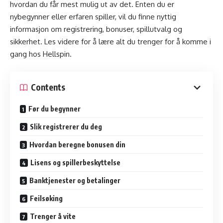
hvordan du får mest mulig ut av det. Enten du er
nybegynner eller erfaren spiller, vil du finne nyttig
informasjon om registrering, bonuser, spillutvalg og
sikkerhet. Les videre for å lære alt du trenger for å komme i
gang hos Hellspin.
Contents
Før du begynner
Slik registrerer du deg
Hvordan beregne bonusen din
Lisens og spillerbeskyttelse
Banktjenester og betalinger
Feilsøking
Trenger å vite