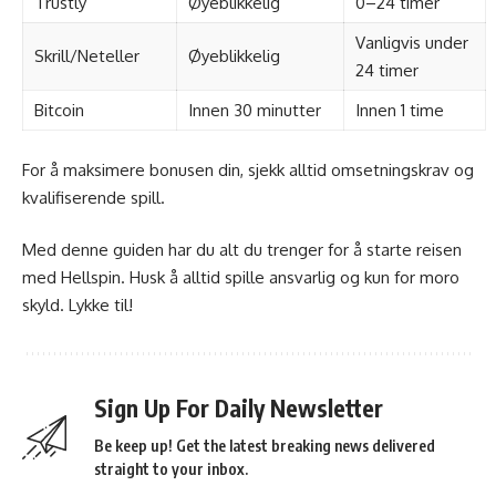
Trustly
Øyeblikkelig
0–24 timer
Vanligvis under
Skrill/Neteller
Øyeblikkelig
24 timer
Bitcoin
Innen 30 minutter
Innen 1 time
For å maksimere bonusen din, sjekk alltid omsetningskrav og
kvalifiserende spill.
Med denne guiden har du alt du trenger for å starte reisen
med Hellspin. Husk å alltid spille ansvarlig og kun for moro
skyld. Lykke til!
Sign Up For Daily Newsletter
Be keep up! Get the latest breaking news delivered
straight to your inbox.