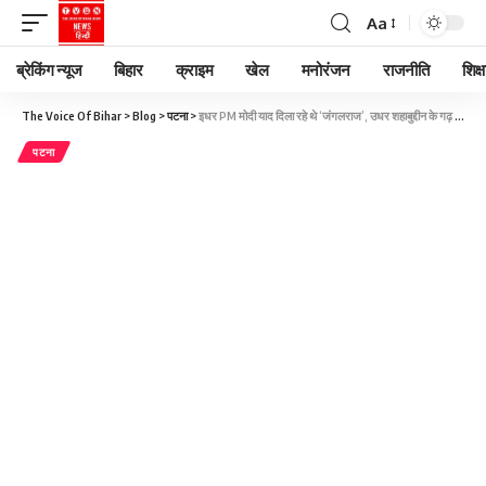
Aa
ब्रेकिंग न्यूज
बिहार
क्राइम
खेल
मनोरंजन
राजनीति
शिक्ष
The Voice Of Bihar
>
Blog
>
पटना
>
इधर PM मोदी याद दिला रहे थे ‘जंगलराज’, उधर शहाबुद्दीन के गढ़ में गरजे शाह, BJP का एजेंडा बिल्कुल क्लियर
पटना