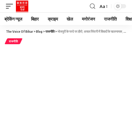
Aa
ब्रेकिंग न्यूज
बिहार
क्राइम
खेल
मनोरंजन
राजनीति
शिक्ष
The Voice Of Bihar
>
Blog
>
राजनीति
>
भोजपुरी के परदे पर हीरो, असल जिंदगी में विवादों के खलनायक, पवन सिंह के ‘डबल रोल’ की 10 कहानी
राजनीति