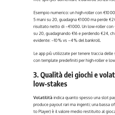
Esempio numerico: un high‑roller con €10 0
5 mani su 20, guadagna €1 000 ma perde €2 0
risultato netto di –€1 000. Un low‑roller co
su 20, guadagnando €16 e perdendo €24, chi
evidente: –10 % vs –4 % del bankroll.
Le app più utilizzate per tenere traccia de
con template predefiniti per high‑roller e low
3. Qualità dei giochi e volat
low‑stakes
Volatilità
indica quanto spesso una slot paga
produce payout rari ma ingenti; una bassa offr
to Player) è il valore medio restituito al gio