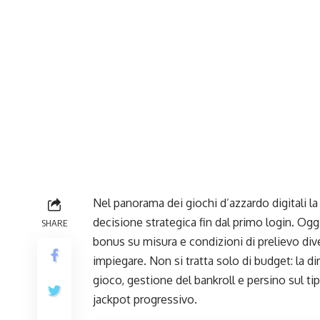
Nel panorama dei giochi d’azzardo digitali la
decisione strategica fin dal primo login. Oggi
SHARE
bonus su misura e condizioni di prelievo div
impiegare. Non si tratta solo di budget: la 
gioco, gestione del bankroll e persino sul tip
jackpot progressivo.