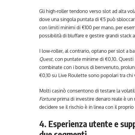
Gli high‑roller tendono verso slot ad alta vo
dove una singola puntata di €5 può sbloccare 
con limiti minimi di €100 per mano, per esem
possibilità di bluffare e gestire grandi stack
I low‑roller, al contrario, optano per slot a 
Quest
, con puntate minime di €0,10. Questi
combinate con i bonus di benvenuto, prolung
€0,10 su Live Roulette sono popolari tra chi 
Molti casinò consentono di testare la volati
Fortune
prima di investire denaro reale è un
decidere se il rischio è in linea con il proprio 
4. Esperienza utente e supp
due segmenti