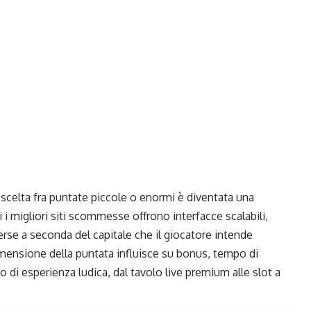
 scelta fra puntate piccole o enormi è diventata una
 i migliori siti scommesse offrono interfacce scalabili,
erse a seconda del capitale che il giocatore intende
dimensione della puntata influisce su bonus, tempo di
o di esperienza ludica, dal tavolo live premium alle slot a