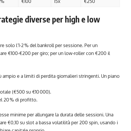
 %
€100
15x
€250
trategie diverse per high e low
re solo l’1‑2 % del bankroll per sessione. Per un
tare €100‑€200 per giro; per un low‑roller con €200 il
 ampio e a limiti di perdita giornalieri stringenti. Un piano
totale (€500 su €10 000).
 20 % di profitto.
messe minime per allungare la durata delle sessioni. Una
are €0,10 su slot a bassa volatilità per 200 spin, usando i
hiare capitale proprio.