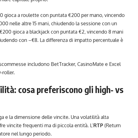
00 gioca a roulette con puntata €200 per mano, vincendo
00 nelle altre 15 mani, chiudendo la sessione con un
n €200 gioca a blackjack con puntata €2, vincendo 8 mani
udendo con –€8. La differenza di impatto percentuale è
lle scommesse includono BetTracker, CasinoMate e Excel
‑roller.
ilità: cosa preferiscono gli high‑ vs
 e la dimensione delle vincite. Una volatilità alta
e vincite frequenti ma di piccola entità. L’
RTP
(Return
catore nel lungo periodo.