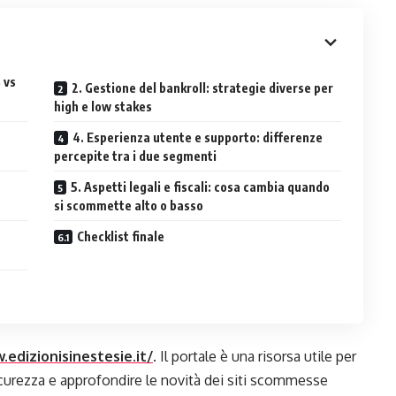
 vs
2. Gestione del bankroll: strategie diverse per
high e low stakes
4. Esperienza utente e supporto: differenze
percepite tra i due segmenti
5. Aspetti legali e fiscali: cosa cambia quando
si scommette alto o basso
Checklist finale
edizionisinestesie.it/
. Il portale è una risorsa utile per
sicurezza e approfondire le novità dei siti scommesse