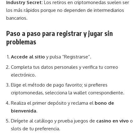
Industry Secret:
Los retiros en criptomonedas suelen ser
los más rápidos porque no dependen de intermediarios
bancarios.
Paso a paso para registrar y jugar sin
problemas
Accede al sitio
y pulsa “Registrarse”.
Completa tus datos personales y verifica tu correo
electrónico.
Elige el método de pago favorito; si prefieres
criptomonedas, selecciona la wallet correspondiente.
Realiza el primer depósito y reclama el
bono de
bienvenida
.
Dirígete al catálogo y prueba juegos de
casino en vivo
o
slots de tu preferencia.