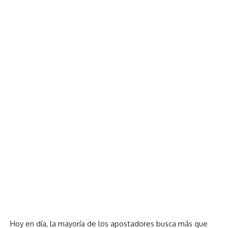
Hoy en día, la mayoría de los apostadores busca más que