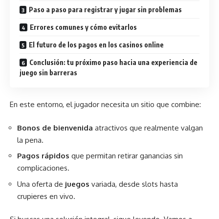
Paso a paso para registrar y jugar sin problemas
Errores comunes y cómo evitarlos
El futuro de los pagos en los casinos online
Conclusión: tu próximo paso hacia una experiencia de
juego sin barreras
En este entorno, el jugador necesita un sitio que combine:
Bonos de bienvenida
atractivos que realmente valgan
la pena.
Pagos rápidos
que permitan retirar ganancias sin
complicaciones.
Una oferta de
juegos
variada, desde slots hasta
crupieres en vivo.