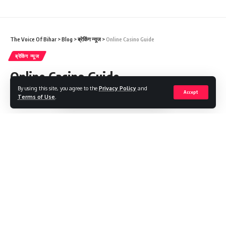
Stap 4: Speel Met Strategie
Veelgemaakte Fouten En Hoe Je Ze Vermijdt
The Voice Of Bihar
>
Blog
>
ब्रेकिंग न्यूज
>
Online Casino Guide
De Toekomst Van Jackpot‑Spelen Bij Kroon Casino
ब्रेकिंग न्यूज
Samenvatting: Jouw Route Naar De Grote Jackpot
Online Casino Guide
By using this site, you agree to the
Privacy Policy
and
Accept
In vergelijking met andere platforms blinkt
kroon-casino-
Terms of Use
.
Share
12 Min Read
nl.nl
uit door een breed scala aan progressieve jackpots
van top‑ontwikkelaars zoals NetEnt en Microgaming. Terwijl
Arbaz Salim
andere sites vaak een beperkt aantal hoge jackpots bieden,
Last updated: 2026/04/24 at 4:10 PM
heeft Kroon Casino meer dan 20 live dealer tafels en meer
dan 500 slots, waardoor de kans op een
Online Casino Guide
levensveranderende uitbetaling aanzienlijk groter wordt.
Pro Tip: Controleer altijd de “Jackpot‑tracker” op het
Introduction
casino‑dashboard. Zo zie je in één oogopslag welke spellen
Le jeu en ligne attire chaque jour davantage de joueurs
de grootste prijzen bieden en hoe vaak ze al zijn gewonnen.