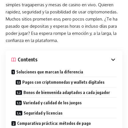
simples tragaperras y mesas de casino en vivo. Quieren
rapidez, seguridad y la posibilidad de usar criptomonedas.
Muchos sitios prometen eso, pero pocos cumplen. ¿Te ha
pasado que depositas y esperas horas o incluso días para
poder jugar? Esa espera rompe la emoción y, a la larga, la
confianza en la plataforma.
Contents
Soluciones que marcan la diferencia
Pagos con criptomonedas y wallets digitales
Bonos de bienvenida adaptados a cada jugador
Variedad y calidad de los juegos
Seguridad y licencias
Comparativa práctica: métodos de pago