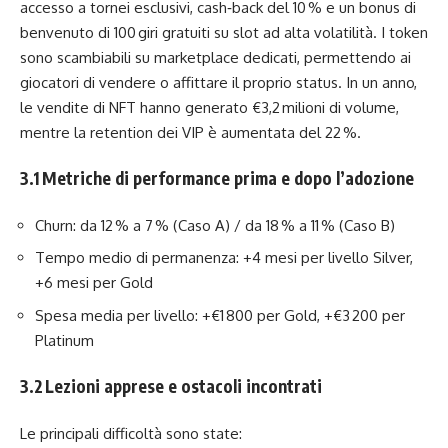
accesso a tornei esclusivi, cash‑back del 10 % e un bonus di
benvenuto di 100 giri gratuiti su slot ad alta volatilità. I token
sono scambiabili su marketplace dedicati, permettendo ai
giocatori di vendere o affittare il proprio status. In un anno,
le vendite di NFT hanno generato €3,2 milioni di volume,
mentre la retention dei VIP è aumentata del 22 %.
3.1 Metriche di performance prima e dopo l’adozione
Churn: da 12 % a 7 % (Caso A) / da 18 % a 11 % (Caso B)
Tempo medio di permanenza: +4 mesi per livello Silver,
+6 mesi per Gold
Spesa media per livello: +€1 800 per Gold, +€3 200 per
Platinum
3.2 Lezioni apprese e ostacoli incontrati
Le principali difficoltà sono state: