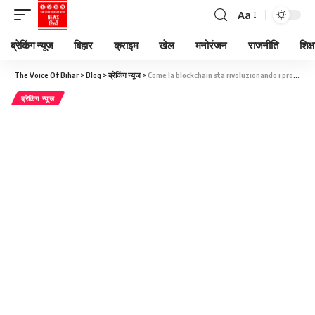
Aa
ब्रेकिंग न्यूज
बिहार
क्राइम
खेल
मनोरंजन
राजनीति
शिक्ष
The Voice Of Bihar
>
Blog
>
ब्रेकिंग न्यूज
>
Come la blockchain sta rivoluzionando i programmi VIP dei casinò: trasparenza, fiducia e nuove opportunità per i giocatori, con esempi concreti di slot online, bonus personalizzati, sistemi di punti basati su smart contract, riduzione delle dispute, incremento dell’ARPU, integrazione con NFT VIP Pass, utilizzo di side‑chain per tracciamento in tempo reale, possibilità di audit pubblico senza compromettere la privacy, confronto tra blockchain pubbliche e permissioned, impatto sulla reputazione dei brand, vantaggi per i high‑roller, scenari futuri con AI e metaverso, analisi dei costi di gas e soluzioni layer‑2, ruolo delle autorità di gioco, standard di settore, casi studio di operatori europei e asiatici, metriche di churn, retention, valore medio del giocatore, opportunità di monetizzazione dei token VIP, esperienze self‑service, dashboard blockchain, notifiche in tempo reale, portabilità dei vantaggi, sicurezza contro frodi, esempi di giochi come Starburst, Book of Dead, Gonzo’s Quest, RTP del 96‑98 %, volatilità media‑alta, e molto altro ancora per chi vuole capire perché la tecnologia decentralizzata è il futuro dei programmi fedeltà nei nuovi casino non AAMS.
ब्रेकिंग न्यूज