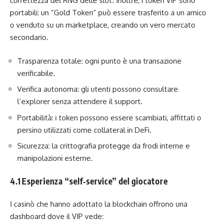
correttezza del RNG delle slot. Inoltre, i token VIP sono
portabili: un “Gold Token” può essere trasferito a un amico
o venduto su un marketplace, creando un vero mercato
secondario.
Trasparenza totale: ogni punto è una transazione
verificabile.
Verifica autonoma: gli utenti possono consultare
l’explorer senza attendere il support.
Portabilità: i token possono essere scambiati, affittati o
persino utilizzati come collateral in DeFi.
Sicurezza: la crittografia protegge da frodi interne e
manipolazioni esterne.
4.1 Esperienza “self‑service” del giocatore
I casinò che hanno adottato la blockchain offrono una
dashboard dove il VIP vede: