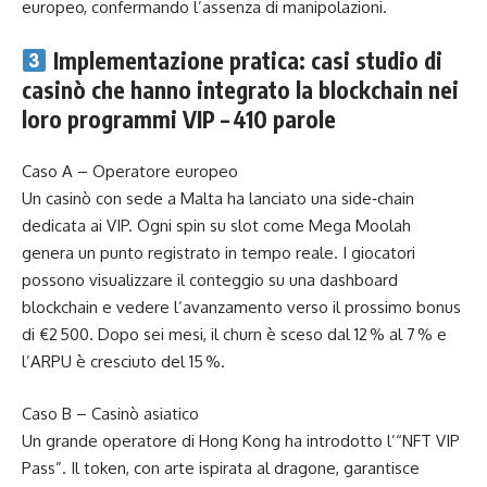
europeo, confermando l’assenza di manipolazioni.
Implementazione pratica: casi studio di
casinò che hanno integrato la blockchain nei
loro programmi VIP – 410 parole
Caso A – Operatore europeo
Un casinò con sede a Malta ha lanciato una side‑chain
dedicata ai VIP. Ogni spin su slot come Mega Moolah
genera un punto registrato in tempo reale. I giocatori
possono visualizzare il conteggio su una dashboard
blockchain e vedere l’avanzamento verso il prossimo bonus
di €2 500. Dopo sei mesi, il churn è sceso dal 12 % al 7 % e
l’ARPU è cresciuto del 15 %.
Caso B – Casinò asiatico
Un grande operatore di Hong Kong ha introdotto l’“NFT VIP
Pass”. Il token, con arte ispirata al dragone, garantisce