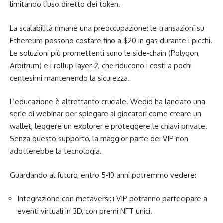
limitando l’uso diretto dei token.
La scalabilità rimane una preoccupazione: le transazioni su
Ethereum possono costare fino a $20 in gas durante i picchi.
Le soluzioni più promettenti sono le side‑chain (Polygon,
Arbitrum) e i rollup layer‑2, che riducono i costi a pochi
centesimi mantenendo la sicurezza.
L’educazione è altrettanto cruciale. Wedid ha lanciato una
serie di webinar per spiegare ai giocatori come creare un
wallet, leggere un explorer e proteggere le chiavi private.
Senza questo supporto, la maggior parte dei VIP non
adotterebbe la tecnologia.
Guardando al futuro, entro 5‑10 anni potremmo vedere:
Integrazione con metaversi: i VIP potranno partecipare a
eventi virtuali in 3D, con premi NFT unici.