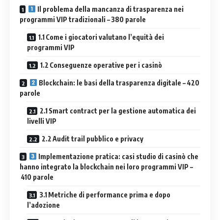
Il problema della mancanza di trasparenza nei
programmi VIP tradizionali – 380 parole
1.1 Come i giocatori valutano l’equità dei
programmi VIP
1.2 Conseguenze operative per i casinò
Blockchain: le basi della trasparenza digitale – 420
parole
2.1 Smart contract per la gestione automatica dei
livelli VIP
2.2 Audit trail pubblico e privacy
Implementazione pratica: casi studio di casinò che
hanno integrato la blockchain nei loro programmi VIP –
410 parole
3.1 Metriche di performance prima e dopo
l’adozione