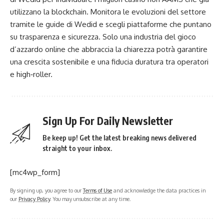
utilizzano la blockchain. Monitora le evoluzioni del settore
tramite le guide di Wedid e scegli piattaforme che puntano
su trasparenza e sicurezza. Solo una industria del gioco
d’azzardo online che abbraccia la chiarezza potrà garantire
una crescita sostenibile e una fiducia duratura tra operatori
e high‑roller.
Sign Up For Daily Newsletter
Be keep up! Get the latest breaking news delivered
straight to your inbox.
[mc4wp_form]
By signing up, you agree to our
Terms of Use
and acknowledge the data practices in
our
Privacy Policy
. You may unsubscribe at any time.