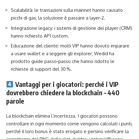
Scalabilità: le transazioni sulla mainnet hanno causato
picchi di gas; la soluzione è passare a layer‑2.
Integrazione legacy: i sistemi di gestione dei player (CRM)
hanno richiesto API custom.
Educazione del cliente: molti VIP hanno dovuto imparare
a usare wallet e a leggere gli explorer; Wedid ha
prodotto guide passo‑passo che hanno ridotto le
richieste di support del 30 %.
Vantaggi per i giocatori: perché i VIP
dovrebbero chiedere la blockchain – 440
parole
La blockchain elimina l’incertezza. I giocatori possono
controllare in ogni momento come vengono calcolati i punti,
perché il loro bonus è stato erogato e persino verificare la