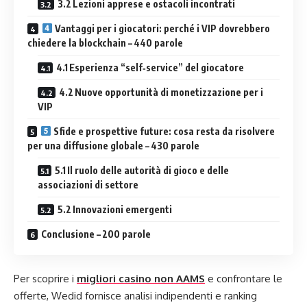
3.2 Lezioni apprese e ostacoli incontrati
Vantaggi per i giocatori: perché i VIP dovrebbero
chiedere la blockchain – 440 parole
4.1 Esperienza “self‑service” del giocatore
4.2 Nuove opportunità di monetizzazione per i
VIP
Sfide e prospettive future: cosa resta da risolvere
per una diffusione globale – 430 parole
5.1 Il ruolo delle autorità di gioco e delle
associazioni di settore
5.2 Innovazioni emergenti
Conclusione – 200 parole
Per scoprire i
migliori casino non AAMS
e confrontare le
offerte, Wedid fornisce analisi indipendenti e ranking