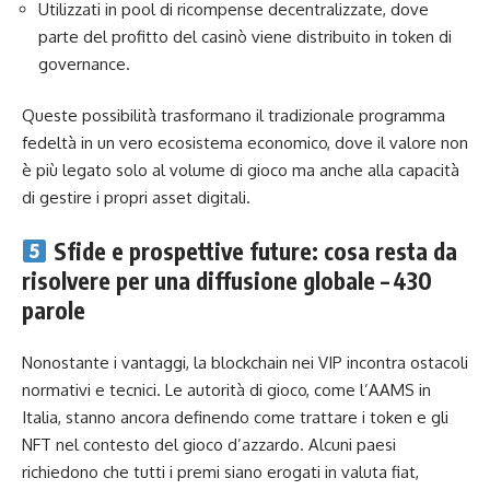
Utilizzati in pool di ricompense decentralizzate, dove
parte del profitto del casinò viene distribuito in token di
governance.
Queste possibilità trasformano il tradizionale programma
fedeltà in un vero ecosistema economico, dove il valore non
è più legato solo al volume di gioco ma anche alla capacità
di gestire i propri asset digitali.
Sfide e prospettive future: cosa resta da
risolvere per una diffusione globale – 430
parole
Nonostante i vantaggi, la blockchain nei VIP incontra ostacoli
normativi e tecnici. Le autorità di gioco, come l’AAMS in
Italia, stanno ancora definendo come trattare i token e gli
NFT nel contesto del gioco d’azzardo. Alcuni paesi
richiedono che tutti i premi siano erogati in valuta fiat,