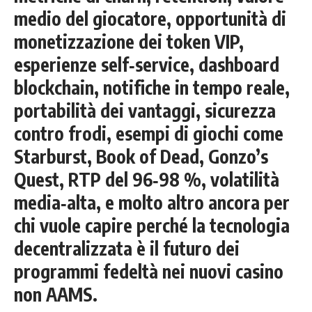
medio del giocatore, opportunità di
monetizzazione dei token VIP,
esperienze self‑service, dashboard
blockchain, notifiche in tempo reale,
portabilità dei vantaggi, sicurezza
contro frodi, esempi di giochi come
Starburst, Book of Dead, Gonzo’s
Quest, RTP del 96‑98 %, volatilità
media‑alta, e molto altro ancora per
chi vuole capire perché la tecnologia
decentralizzata è il futuro dei
programmi fedeltà nei nuovi casino
non AAMS.