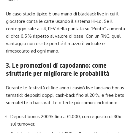
Un caso studio tipico è una mano di blackjack live in cui il
giocatore conta le carte usando il sistema Hi‑Lo. Se il
conteggio sale a +4, l’EV della puntata su “Punto” aumenta
di circa 0,5 % rispetto al valore di base. Con un RNG, quel
vantaggio non esiste perché il mazzo è virtuale e
rimescolato ad ogni mano.
3. Le promozioni di capodanno: come
sfruttarle per migliorare le probabilità
Durante le festività di fine anno i casinò live lanciano bonus
tematici: depositi doppi, cash‑back fino al 20 %, e free bets
su roulette o baccarat. Le offerte più comuni includono:
Deposit bonus 200 % fino a €1.000, con requisito di 30x
sul turnover.