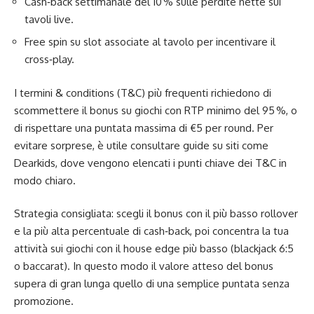
Cash‑back settimanale del 10 % sulle perdite nette sui
tavoli live.
Free spin su slot associate al tavolo per incentivare il
cross‑play.
I termini & conditions (T&C) più frequenti richiedono di
scommettere il bonus su giochi con RTP minimo del 95 %, o
di rispettare una puntata massima di €5 per round. Per
evitare sorprese, è utile consultare guide su siti come
Dearkids, dove vengono elencati i punti chiave dei T&C in
modo chiaro.
Strategia consigliata: scegli il bonus con il più basso rollover
e la più alta percentuale di cash‑back, poi concentra la tua
attività sui giochi con il house edge più basso (blackjack 6:5
o baccarat). In questo modo il valore atteso del bonus
supera di gran lunga quello di una semplice puntata senza
promozione.