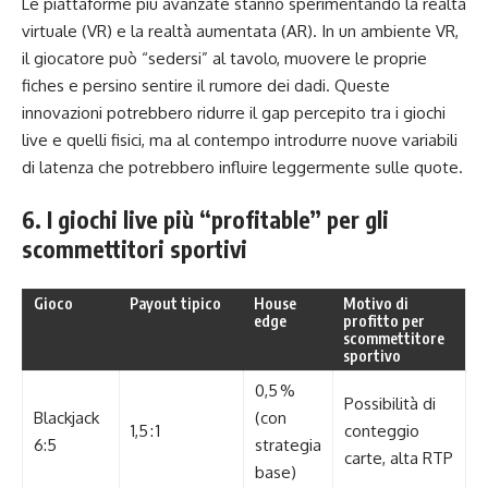
Le piattaforme più avanzate stanno sperimentando la realtà
virtuale (VR) e la realtà aumentata (AR). In un ambiente VR,
il giocatore può “sedersi” al tavolo, muovere le proprie
fiches e persino sentire il rumore dei dadi. Queste
innovazioni potrebbero ridurre il gap percepito tra i giochi
live e quelli fisici, ma al contempo introdurre nuove variabili
di latenza che potrebbero influire leggermente sulle quote.
6. I giochi live più “profitable” per gli
scommettitori sportivi
Gioco
Payout tipico
House
Motivo di
edge
profitto per
scommettitore
sportivo
0,5 %
Possibilità di
Blackjack
(con
1,5 : 1
conteggio
6:5
strategia
carte, alta RTP
base)