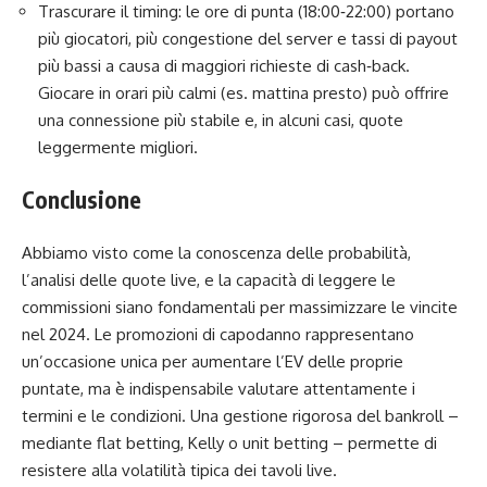
Trascurare il timing: le ore di punta (18:00‑22:00) portano
più giocatori, più congestione del server e tassi di payout
più bassi a causa di maggiori richieste di cash‑back.
Giocare in orari più calmi (es. mattina presto) può offrire
una connessione più stabile e, in alcuni casi, quote
leggermente migliori.
Conclusione
Abbiamo visto come la conoscenza delle probabilità,
l’analisi delle quote live, e la capacità di leggere le
commissioni siano fondamentali per massimizzare le vincite
nel 2024. Le promozioni di capodanno rappresentano
un’occasione unica per aumentare l’EV delle proprie
puntate, ma è indispensabile valutare attentamente i
termini e le condizioni. Una gestione rigorosa del bankroll –
mediante flat betting, Kelly o unit betting – permette di
resistere alla volatilità tipica dei tavoli live.