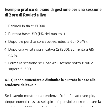
Esempio pratico di piano di gestione per una sessione
di 2 ore di Roulette live
Bankroll iniziale: €1.000.
Puntata base: €10 (1 % del bankroll).
Dopo tre perdite consecutive, riduci a €5 (0,5 %).
Dopo una vincita significativa (≥ €200), aumenta a €15
(1,5 %).
Ferma la sessione se il bankroll scende sotto €700 o
supera €1.500.
4.1. Quando aumentare o diminuire la puntata in base alle
tendenze del tavolo
Se il tavolo mostra una tendenza “calda” – ad esempio,
cinque numeri rossi su sei spin – è possibile incrementare la