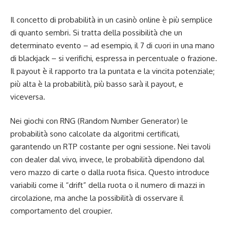
Il concetto di probabilità in un casinò online è più semplice
di quanto sembri. Si tratta della possibilità che un
determinato evento – ad esempio, il 7 di cuori in una mano
di blackjack – si verifichi, espressa in percentuale o frazione.
Il payout è il rapporto tra la puntata e la vincita potenziale;
più alta è la probabilità, più basso sarà il payout, e
viceversa.
Nei giochi con RNG (Random Number Generator) le
probabilità sono calcolate da algoritmi certificati,
garantendo un RTP costante per ogni sessione. Nei tavoli
con dealer dal vivo, invece, le probabilità dipendono dal
vero mazzo di carte o dalla ruota fisica. Questo introduce
variabili come il “drift” della ruota o il numero di mazzi in
circolazione, ma anche la possibilità di osservare il
comportamento del croupier.