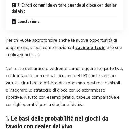
7. Errori comuni da evitare quando si gioca con dealer
dal vivo
Conclusione
Per chi vuole approfondire anche le nuove opportunità di
pagamento, scopri come funziona il
casino bitcoin
e le sue
implicazioni fiscali.
Nel resto dell’articolo vedremo come leggere le quote live,
confrontare le percentuali di ritorno (RTP) con le versioni
virtuali, sfruttare le offerte di capodanno, gestire il bankroll
e integrare le strategie di gioco con le scommesse
sportive. Il tutto con esempi pratici, tabelle comparative e
consigli operativi per la stagione festiva.
1. Le basi delle probabilità nei giochi da
tavolo con dealer dal vivo