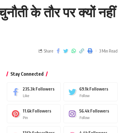
ुनौती के तौर पर क्यों नहीं
Share
3 Min Read
Stay Connected
235.3k
Followers
69.1k
Followers
Like
Follow
11.6k
Followers
56.4k
Followers
Pin
Follow
136k
Subscribers
4.4k
Followers