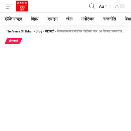
Aa
ब्रेकिंग न्यूज
बिहार
क्राइम
खेल
मनोरंजन
राजनीति
शिक्ष
The Voice Of Bihar
>
Blog
>
सीतामढी
>
केके पाठक ने सभी डीएम को लिखा पत्र, 01 सितंबर तक सरकारी स्कूलों में गेस्ट टीचर बहाल करने का निर्देश
सीतामढी