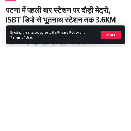
पटना में पहली बार स्टेशन पर दौड़ी मेट्रो,
ISBT डिपो से भूतनाथ स्टेशन तक 3.6KM
हुआ ट्रायल
By using this site, you agree to the
Privacy Policy
and
Accept
Terms of Use
.
Share
3 Min Read
Saroj Raja
Last updated: 2025/09/07 at 8:56 PM
पटना मेट्रो का ट्रायल आज मेट्रो स्टेशन पर किया गया। डिपो से निकलकर
रविवार को मेट्रो स्टेशन की पटरी पर दौड़ी। डिपो से जीरो माइल और फिर
भूतनाथ स्टेशन तक 3.6 किलोमीटर तक मेट्रो का ट्रायल हुआ।
इस दौरान मेट्रो की स्पीड, सिग्नलिंग सिस्टम और ट्रैक की सुरक्षा से जुड़ी सभी
चीजों की जांच हुई। इससे पहले 3 सितंबर को पहली बार मेट्रो का ट्रायल हुआ
था, जो कि डिपो के अंदर ही 800 मीटर के ट्रैक पर दौड़ाया गया था।