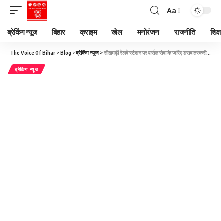
Aa
ब्रेकिंग न्यूज
बिहार
क्राइम
खेल
मनोरंजन
राजनीति
शिक्ष
The Voice Of Bihar
>
Blog
>
ब्रेकिंग न्यूज
>
सीतामढ़ी रेलवे स्टेशन पर पार्सल सेवा के जरिए शराब तस्करी का खुलासा हुआ। ट्रेन संख्या 15558 में चार संदिग्ध बंडलों की जांच में 143 बोतल अंग्रेजी शराब बरामद
ब्रेकिंग न्यूज