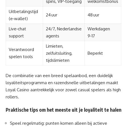
spins, VIP‑toegang
welkomstbonus
Uitbetalingstijd
24 uur
48 uur
(e‑wallet)
Live‑chat
24/7, Nederlandse
Werkdagen
support
agents
9‑17
Limieten,
Verantwoord
zelfuitsluiting,
Beperkt
spelen tools
tijdslimieten
De combinatie van een breed spelaanbod, een duidelijk
loyaliteitsprogramma en razendsnelle uitbetalingen maakt
Loyal Casino aantrekkelijk voor zowel casual spelers als high
rollers.
Praktische tips om het meeste uit je loyaliteit te halen
Speel regelmatig: punten komen alleen bij actieve