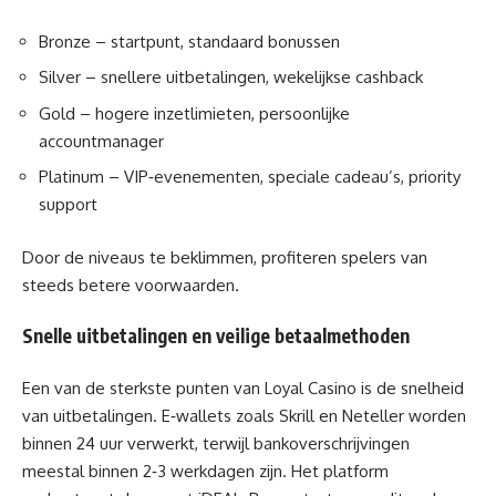
Bronze – startpunt, standaard bonussen
Silver – snellere uitbetalingen, wekelijkse cashback
Gold – hogere inzetlimieten, persoonlijke
accountmanager
Platinum – VIP‑evenementen, speciale cadeau’s, priority
support
Door de niveaus te beklimmen, profiteren spelers van
steeds betere voorwaarden.
Snelle uitbetalingen en veilige betaalmethoden
Een van de sterkste punten van Loyal Casino is de snelheid
van uitbetalingen. E‑wallets zoals Skrill en Neteller worden
binnen 24 uur verwerkt, terwijl bankoverschrijvingen
meestal binnen 2‑3 werkdagen zijn. Het platform