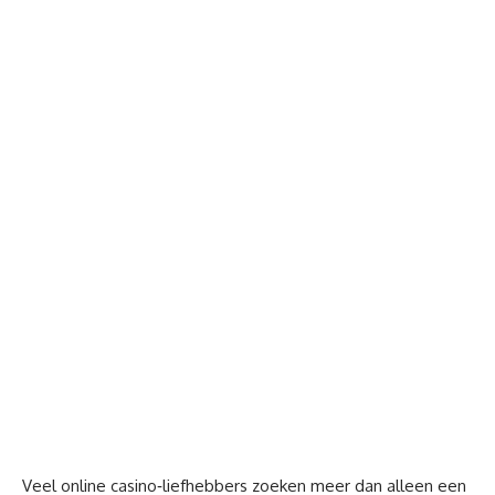
Veel online casino‑liefhebbers zoeken meer dan alleen een