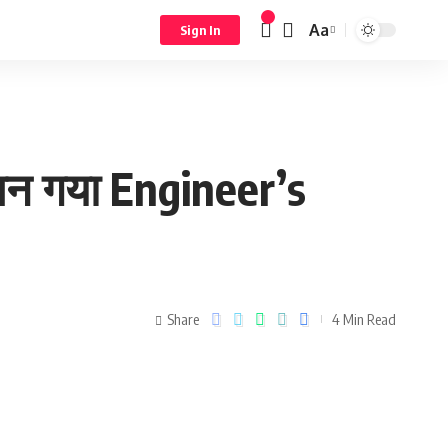
Aa
Sign In
 बन गया Engineer’s
Share
4 Min Read