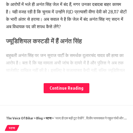
के आरोपों में भले ही अनंत सिंह जेल में बंद हैं, मगर उनका दबादबा बाहर कायम
है। यही वजह रही है कि चुनाव में उन्होंने RJD प्रत्याशी वीणा देवी को 28,117 वोटों
के भारी अंतर से हराया। अब सवाल ये है कि जेल में बंद अनंत सिंह नए सदन में
अब विधायक पद की शपथ कैसे लेंगे?
ज्यूडिशियल कस्टडी में हैं अनंत सिंह
बाहुबली अनंत सिंह पर जन सुराज पार्टी के समर्थक दुलारचंद यादव की हत्या का
आरोप है। बता दें कि यह मामला अभी जांच के दायरे में है और पुलिस ने अब तक
चार्जशीट दाखिल नहीं की है। इसलिए वे सजायाफ्ता कैदी नहीं, बल्कि ज्यूडिशियल
कस्टडी में हैं। अब जानते हैं संविधान और विधानसभा के नियम के अनुसार, कोई
भी जेल में बंद विधायक नई सरकार में शपथ कैसे ले सकते हैं और अगर शपथ
Continue Reading
ग्रहण नहीं किया तो क्या उसकी विधायकी चली जाएगी?
संविधान और विधानसभा का नियम क्या कहता है?
The Voice Of Bihar
>
Blog
>
पटना
>
‘जल्द ही एक बड़ी टूट देखेंगे’, दिलीप जायसवाल ने राहुल गांधी और ‘इंडी’ गठबंधन पर किया कटाक्ष
भारतीय संविधान की तीसरी अनुसूची और बिहार विधानसभा के नियमों के अनुसार
नव-निर्वाचित विधायक को शपथ लेने की कोई निश्चित समय-सीमा नहीं है।
पटना