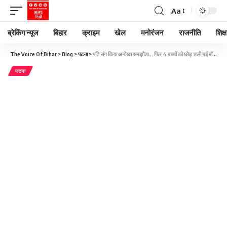
Aa
ब्रेकिंग न्यूज
बिहार
क्राइम
खेल
मनोरंजन
राजनीति
शिक्ष
The Voice Of Bihar
>
Blog
>
पटना
>
पति संग किया अनोखा समझौता… फिर 4 बच्चों को छोड़ चली गई बॉयफ्रेंड के पास, बाराबंकी में गजब लव स्टोरी
पटना