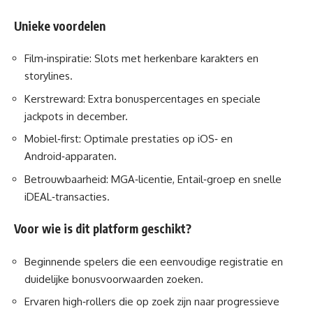
Unieke voordelen
Film‑inspiratie: Slots met herkenbare karakters en
storylines.
Kerstreward: Extra bonuspercentages en speciale
jackpots in december.
Mobiel‑first: Optimale prestaties op iOS‑ en
Android‑apparaten.
Betrouwbaarheid: MGA‑licentie, Entail‑groep en snelle
iDEAL‑transacties.
Voor wie is dit platform geschikt?
Beginnende spelers die een eenvoudige registratie en
duidelijke bonusvoorwaarden zoeken.
Ervaren high‑rollers die op zoek zijn naar progressieve