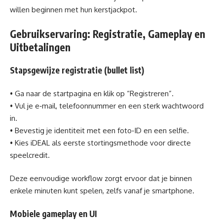
willen beginnen met hun kerstjackpot.
Gebruikservaring: Registratie, Gameplay en
Uitbetalingen
Stapsgewijze registratie (bullet list)
• Ga naar de startpagina en klik op “Registreren”.
• Vul je e‑mail, telefoonnummer en een sterk wachtwoord
in.
• Bevestig je identiteit met een foto‑ID en een selfie.
• Kies iDEAL als eerste stortingsmethode voor directe
speelcredit.
Deze eenvoudige workflow zorgt ervoor dat je binnen
enkele minuten kunt spelen, zelfs vanaf je smartphone.
Mobiele gameplay en UI