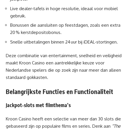
Live dealer‑tafels in hoge resolutie, ideaal voor mobiel
gebruik.
Bonussen die aansluiten op feestdagen, zoals een extra
20 % kerstdepositobonus.
Snelle uitbetalingen binnen 24 uur bij iDEAL‑stortingen.
Deze combinatie van entertainment, snelheid en veiligheid
maakt Kroon Casino een aantrekkelijke keuze voor
Nederlandse spelers die op zoek zijn naar meer dan alleen
standaard gokkasten.
Belangrijkste Functies en Functionaliteit
Jackpot‑slots met filmthema’s
Kroon Casino heeft een selectie van meer dan 30 slots die
gebaseerd zijn op populaire films en series. Denk aan
“The