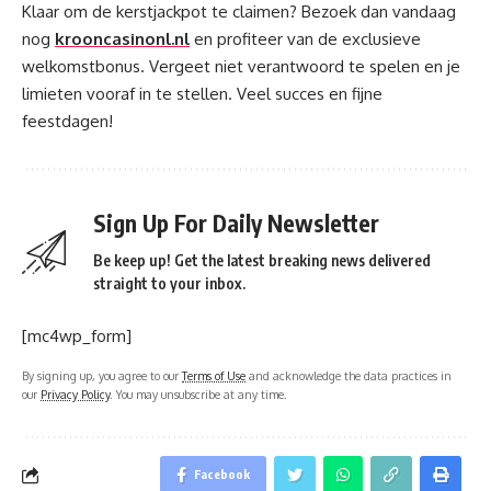
Klaar om de kerstjackpot te claimen? Bezoek dan vandaag
nog
krooncasinonl.nl
en profiteer van de exclusieve
welkomstbonus. Vergeet niet verantwoord te spelen en je
limieten vooraf in te stellen. Veel succes en fijne
feestdagen!
Sign Up For Daily Newsletter
Be keep up! Get the latest breaking news delivered
straight to your inbox.
[mc4wp_form]
By signing up, you agree to our
Terms of Use
and acknowledge the data practices in
our
Privacy Policy
. You may unsubscribe at any time.
Facebook