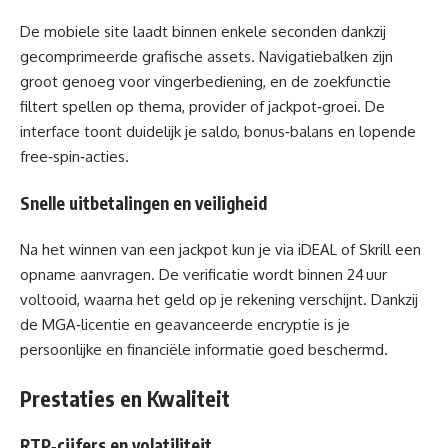
De mobiele site laadt binnen enkele seconden dankzij
gecomprimeerde grafische assets. Navigatiebalken zijn
groot genoeg voor vingerbediening, en de zoekfunctie
filtert spellen op thema, provider of jackpot‑groei. De
interface toont duidelijk je saldo, bonus‑balans en lopende
free‑spin‑acties.
Snelle uitbetalingen en veiligheid
Na het winnen van een jackpot kun je via iDEAL of Skrill een
opname aanvragen. De verificatie wordt binnen 24 uur
voltooid, waarna het geld op je rekening verschijnt. Dankzij
de MGA‑licentie en geavanceerde encryptie is je
persoonlijke en financiële informatie goed beschermd.
Prestaties en Kwaliteit
RTP‑cijfers en volatiliteit