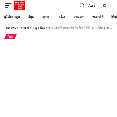
Aa
ब्रेकिंग न्यूज
बिहार
क्राइम
खेल
मनोरंजन
राजनीति
शिक्ष
The Voice Of Bihar
>
Blog
>
बिहार
>
NDA की बनेगी सरकार, मेरे पिता फिर से बनेंगे CM…नीतीश कुमार के बेटे निशांत का बड़ा दावा
बिहार