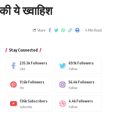
 की ये ख्वाहिश
Share
4 Min Read
Stay Connected
235.3k
Followers
69.1k
Followers
Like
Follow
11.6k
Followers
56.4k
Followers
Pin
Follow
136k
Subscribers
4.4k
Followers
Subscribe
Follow