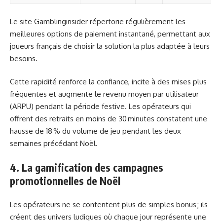
Le site Gamblinginsider répertorie régulièrement les
meilleures options de paiement instantané, permettant aux
joueurs français de choisir la solution la plus adaptée à leurs
besoins.
Cette rapidité renforce la confiance, incite à des mises plus
fréquentes et augmente le revenu moyen par utilisateur
(ARPU) pendant la période festive. Les opérateurs qui
offrent des retraits en moins de 30 minutes constatent une
hausse de 18 % du volume de jeu pendant les deux
semaines précédant Noël.
4. La gamification des campagnes
promotionnelles de Noël
Les opérateurs ne se contentent plus de simples bonus ; ils
créent des univers ludiques où chaque jour représente une