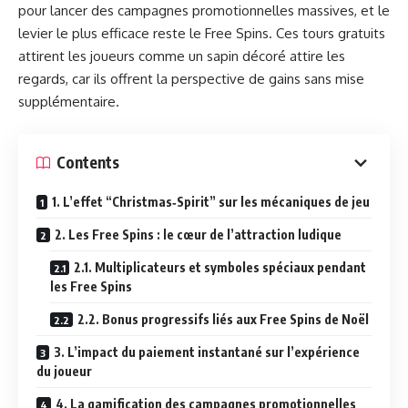
pour lancer des campagnes promotionnelles massives, et le
levier le plus efficace reste le Free Spins. Ces tours gratuits
attirent les joueurs comme un sapin décoré attire les
regards, car ils offrent la perspective de gains sans mise
supplémentaire.
Contents
1. L’effet “Christmas‑Spirit” sur les mécaniques de jeu
2. Les Free Spins : le cœur de l’attraction ludique
2.1. Multiplicateurs et symboles spéciaux pendant
les Free Spins
2.2. Bonus progressifs liés aux Free Spins de Noël
3. L’impact du paiement instantané sur l’expérience
du joueur
4. La gamification des campagnes promotionnelles