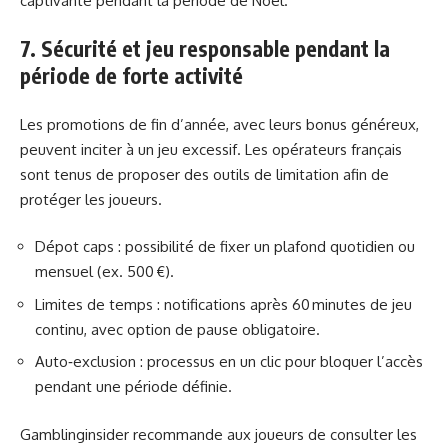
captivante pendant la période de Noël.
7. Sécurité et jeu responsable pendant la
période de forte activité
Les promotions de fin d’année, avec leurs bonus généreux,
peuvent inciter à un jeu excessif. Les opérateurs français
sont tenus de proposer des outils de limitation afin de
protéger les joueurs.
Dépot caps : possibilité de fixer un plafond quotidien ou
mensuel (ex. 500 €).
Limites de temps : notifications après 60 minutes de jeu
continu, avec option de pause obligatoire.
Auto‑exclusion : processus en un clic pour bloquer l’accès
pendant une période définie.
Gamblinginsider recommande aux joueurs de consulter les