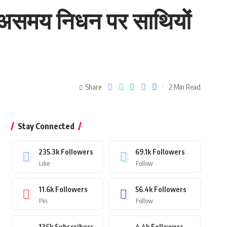
के असमय निधन पर साथियों
Share
2 Min Read
Stay Connected
235.3k
Followers
69.1k
Followers
Like
Follow
11.6k
Followers
56.4k
Followers
Pin
Follow
136k
Subscribers
4.4k
Followers