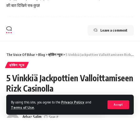
की बात दिखिये सब-कुछ!
Leave a comment
The Voice Of Bihar
>
Blog
>
ब्रेकिंग न्यूज
>
5 Vinkkiä Jackpottien Valloittamiseen Rizk Casinolla
ब्रेकिंग न्यूज
5 Vinkkiä Jackpottien Valloittamiseen
Rizk Casinolla
By using this site, you agree to the
Privacy Policy
and
Share
5 Min Read
Accept
Terms of Use
.
Arbaz Salim
Last updated: 2026/03/23 at 9:02 PM