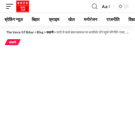
Aa
ब्रेकिंग न्यूज
बिहार
क्राइम
खेल
मनोरंजन
राजनीति
शिक्ष
The Voice Of Bihar
>
Blog
>
कहानी
>
शादी से पहले बाबा महाकाल का आशीर्वाद लेने पहुंचे परिणीति-राघव, नंदी हॉल में की पूजा-अर्चना
कहानी