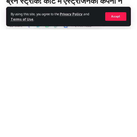
ब्रेन स्ट्रोक! कोर्ट में एस्ट्राजेनेका कंपनी ने
मानी खामी
By using this site, you agree to the
Privacy Policy
and
Accept
Terms of Use
.
Share
2 Min Read
Saroj Raja
Last updated: 2024/04/30 at 10:11 AM
कोरोना महामारी के दौरान लोगों को बीमारी से बचाने के लिए ऑक्सफोर्ड-