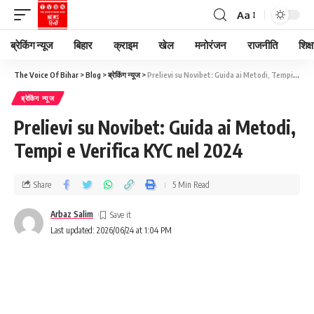
Aa
ब्रेकिंग न्यूज
बिहार
क्राइम
खेल
मनोरंजन
राजनीति
शिक्ष
The Voice Of Bihar
>
Blog
>
ब्रेकिंग न्यूज
>
Prelievi su Novibet: Guida ai Metodi, Tempi e Verifica KYC nel 2024
ब्रेकिंग न्यूज
Prelievi su Novibet: Guida ai Metodi,
Tempi e Verifica KYC nel 2024
Share
5 Min Read
Arbaz Salim
Last updated: 2026/06/24 at 1:04 PM