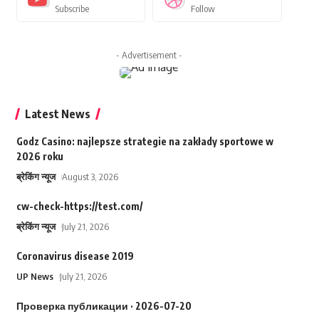
Subscribe
Follow
- Advertisement -
Latest News
Godz Casino: najlepsze strategie na zakłady sportowe w
2026 roku
ब्रेकिंग न्यूज
August 3, 2026
cw-check-https://test.com/
ब्रेकिंग न्यूज
July 21, 2026
Coronavirus disease 2019
UP News
July 21, 2026
Проверка публикации · 2026-07-20