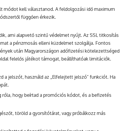
ált módot kell választanod. A feldolgozási idő maximum
módszertől függően érkezik.
dik, ami alapvető szintű védelmet nyújt. Az SSL titkosítás
yamat a pénzmosás elleni küzdelmet szolgálja. Fontos
emények után Magyarországon adófizetési kötelezettséged
dal felelős játékot támogat, beállíthatóak limitációk.
d a jelszót, használd az „Elfelejtett jelszó” funkciót. Ha
pát.
róla, hogy beírtad a promóciós kódot, és a befizetés
gészőt, töröld a gyorsítótárat, vagy próbálkozz más