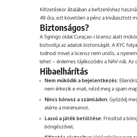
Kifizetéskor általában a befizetéshez haszn
48 óra, ezt követően a pénz a kiválasztott 
Biztonságos?
A 5gringo oldal Curaçao-i licensz alatt műkö
biztosítja az adatok biztonságát. A KYC fol
tudnod: mivel a licensz nem uniós, a nyer
lehet – érdemes tájékozódni a NAV-nál. Az ol
Hibaelhárítás
Nem működik a bejelentkezés:
Ellenőriz
nem érkezik e-mail, nézd meg a spam map
Nincs bónusz a számládon:
Győződj meg 
elérte a minimumot.
Lassú a játék betöltése:
Frissítsd a bön
böngészővel.