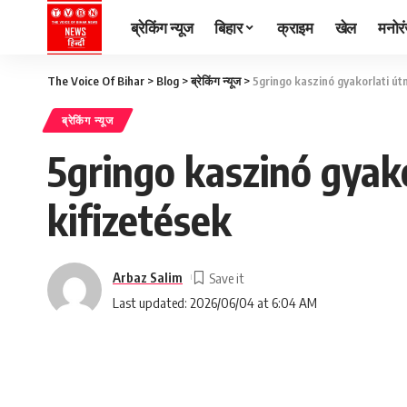
ब्रेकिंग न्यूज
बिहार
क्राइम
खेल
मनोर
The Voice Of Bihar
>
Blog
>
ब्रेकिंग न्यूज
>
5gringo kaszinó gyakorlati út
ब्रेकिंग न्यूज
5gringo kaszinó gyak
kifizetések
Arbaz Salim
Last updated: 2026/06/04 at 6:04 AM