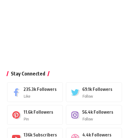
Stay Connected
235.3k
Followers
69.1k
Followers
Like
Follow
11.6k
Followers
56.4k
Followers
Pin
Follow
136k
Subscribers
4.4k
Followers