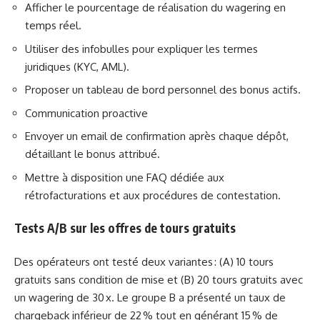
Afficher le pourcentage de réalisation du wagering en
temps réel.
Utiliser des infobulles pour expliquer les termes
juridiques (KYC, AML).
Proposer un tableau de bord personnel des bonus actifs.
Communication proactive
Envoyer un email de confirmation après chaque dépôt,
détaillant le bonus attribué.
Mettre à disposition une FAQ dédiée aux
rétrofacturations et aux procédures de contestation.
Tests A/B sur les offres de tours gratuits
Des opérateurs ont testé deux variantes : (A) 10 tours
gratuits sans condition de mise et (B) 20 tours gratuits avec
un wagering de 30 x. Le groupe B a présenté un taux de
chargeback inférieur de 22 % tout en générant 15 % de