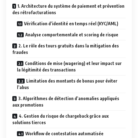
1. Architecture du système de paiement et prévention
des rétrofacturations
Vérification d’identité en temps réel (KYC/AML)
Analyse comportementale et scoring de risque
2. Le rôle des tours gratuits dans la mitigation des
fraudes
Conditions de mise (wagering) et leur impact sur
la légitimité des transactions
Limitation des montants de bonus pour éviter
l’abus
3. Algorithmes de détection d’anomalies appliqués
aux promotions
4. Gestion du risque de chargeback grâce aux
solutions tierces
Workflow de contestation automatisée