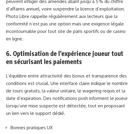
peuvent infliger des amendes allant jusqu’à 5 % du chiffre
d’affaires annuel, voire suspendre la licence d’exploitation.
Photo Libre rappelle régulièrement aux lecteurs que la
conformité n’est pas une option mais une exigence légale
incontournable pour tout site de paris sportifs ou de casino
en ligne.
6. Optimisation de l’expérience joueur tout
en sécurisant les paiements
L’équilibre entre attractivité des bonus et transparence des
conditions est crucial. Une interface claire indique le nombre
de tours gratuits, la valeur unitaire, le wagering requis et la
date d’expiration. Des notifications push informent le joueur
lorsqu’une mise suspecte est détectée, tout en proposant
un lien vers le support dédié.
Bonnes pratiques UX