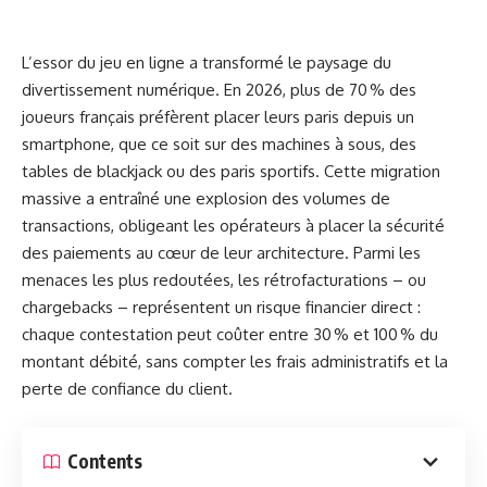
L’essor du jeu en ligne a transformé le paysage du
divertissement numérique. En 2026, plus de 70 % des
joueurs français préfèrent placer leurs paris depuis un
smartphone, que ce soit sur des machines à sous, des
tables de blackjack ou des paris sportifs. Cette migration
massive a entraîné une explosion des volumes de
transactions, obligeant les opérateurs à placer la sécurité
des paiements au cœur de leur architecture. Parmi les
menaces les plus redoutées, les rétrofacturations – ou
chargebacks – représentent un risque financier direct :
chaque contestation peut coûter entre 30 % et 100 % du
montant débité, sans compter les frais administratifs et la
perte de confiance du client.
Contents