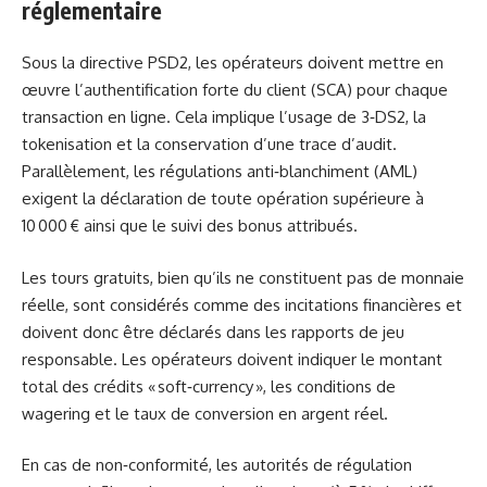
réglementaire
Sous la directive PSD2, les opérateurs doivent mettre en
œuvre l’authentification forte du client (SCA) pour chaque
transaction en ligne. Cela implique l’usage de 3‑DS2, la
tokenisation et la conservation d’une trace d’audit.
Parallèlement, les régulations anti‑blanchiment (AML)
exigent la déclaration de toute opération supérieure à
10 000 € ainsi que le suivi des bonus attribués.
Les tours gratuits, bien qu’ils ne constituent pas de monnaie
réelle, sont considérés comme des incitations financières et
doivent donc être déclarés dans les rapports de jeu
responsable. Les opérateurs doivent indiquer le montant
total des crédits « soft‑currency », les conditions de
wagering et le taux de conversion en argent réel.
En cas de non‑conformité, les autorités de régulation