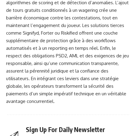
algorithmes de scoring et de détection d’anomalies. L’ajout
de tours gratuits conditionnés à un wagering crée une
barrière économique contre les contestations, tout en
maintenant l’engagement du joueur. Les solutions tierces
comme Signifyd, Forter ou Riskified offrent une couche
supplémentaire de protection grâce à des workflows
automatisés et à un reporting en temps réel. Enfin, le
respect des obligations PSD2, AML et des exigences de jeu
responsable, ainsi qu’une communication transparente,
assurent la pérennité juridique et la confiance des
utilisateurs. En intégrant ces leviers dans une stratégie
globale, les opérateurs transforment la sécurité des
paiements d’un simple impératif technique en un véritable
avantage concurrentiel.
Sign Up For Daily Newsletter