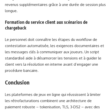
revenus supplémentaires grâce à une durée de session plus
longue.
Formation du service client aux scénarios de
chargeback
Le personnel doit connaître les étapes du workflow de
contestation automatisée, les exigences documentaires et
les messages clés à communiquer aux joueurs. Un script
standardisé aide à désamorcer les tensions et à guider le
client vers la résolution en interne avant d’engager une
procédure bancaire.
Conclusion
Les plateformes de jeux en ligne qui réussissent à limiter
les rétrofacturations combinent une architecture de
paiement robuste – tokenisation, TLS, 3‑DS2 – avec des