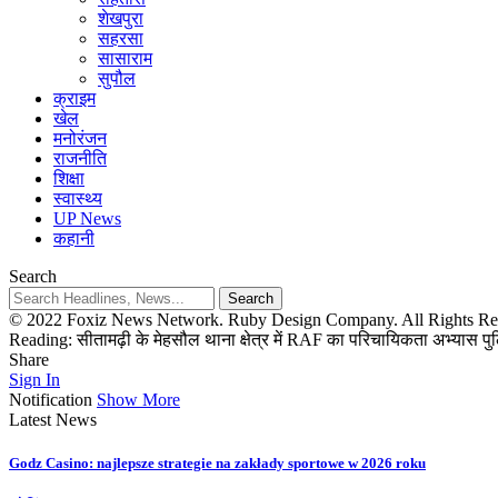
शेखपुरा
सहरसा
सासाराम
सुपौल
क्राइम
खेल
मनोरंजन
राजनीति
शिक्षा
स्वास्थ्य
UP News
कहानी
Search
© 2022 Foxiz News Network. Ruby Design Company. All Rights Re
Reading:
सीतामढ़ी के मेहसौल थाना क्षेत्र में RAF का परिचायिकता अभ्यास पु
Share
Sign In
Notification
Show More
Latest News
Godz Casino: najlepsze strategie na zakłady sportowe w 2026 roku