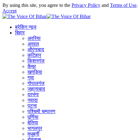
By using this site, you agree to the
Privacy Policy
and
Terms of Use
.
Accept
ब्रेकिंग न्यूज
बिहार
अररिया
अरवल
औरंगाबाद
कटिहार
किशनगंज
कैमूर
खगड़िया
गया
गोपालगंज
जहानाबाद
दरभंगा
नवादा
पटना
पश्चिमी चम्पारण
पूर्णिया
बेतिया
भागलपुर
मधुबनी
रोहतास