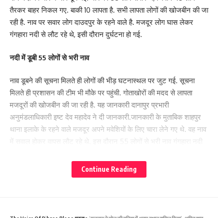
तैरकर बाहर निकल गए. बाकी 10 लापता है. सभी लापता लोगों की खोजबीन की जा
रही है. नाव पर सवार लोग दाउदपुर के रहने वाले है. मजदूर लोग घास लेकर
गंगहारा नदी से लौट रहे थे, इसी दौरान दुर्घटना हो गई.
नदी में डूबी 55 लोगों से भरी नाव
नाव डूबने की सूचना मिलते ही लोगों की भीड़ घटनास्थल पर जुट गई. सूचना
मिलते ही प्रशासन की टीम भी मौके पर पहुंची. गोताखोरों की मदद से लापता
मजदूरों की खोजबीन की जा रही है. यह जानकारी दानापुर प्रभारी
अनुमंडलाधिकारी इष्ट देव महादेव ने दी जानकारी.जानकारी के मुताबिक शाहपुर
थाना इलाके के रहने वाले मजदूर अपने मवेशियों के लिए चारा लेने गए थे. वह नाव
में सवाल होकर वापस लौट रहे थे. इस दौरान 55 लोगों से भरी नाव गंगहारा नदी
की बीच धारा में पलट गई.
Continue Reading
10 लापता लोगों की तलाश जारी
इस घटना में 10 लोग लापता हैं. वहीं 45 लोग बाहर आ गए हैं. गोताखोरों की मदद
से लापता लोगों की तलाश की जा रही है. नाव में महिला, पुरुषों के साथ ही छोटे