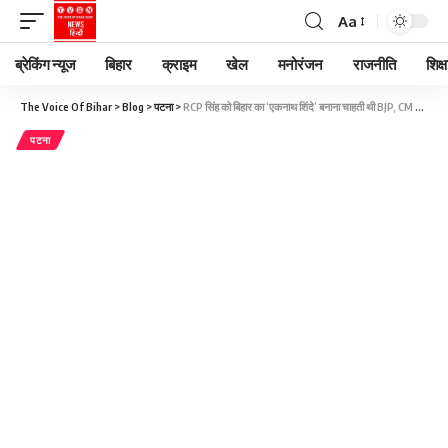
Aa
ब्रेकिंग न्यूज
बिहार
क्राइम
खेल
मनोरंजन
राजनीति
शिक्ष
The Voice Of Bihar
>
Blog
>
पटना
>
RCP सिंह को बिहार का ‘एकनाथ शिंदे’ बनाना चाहती थी BJP, CM नीतीश कुमार का वार
पटना