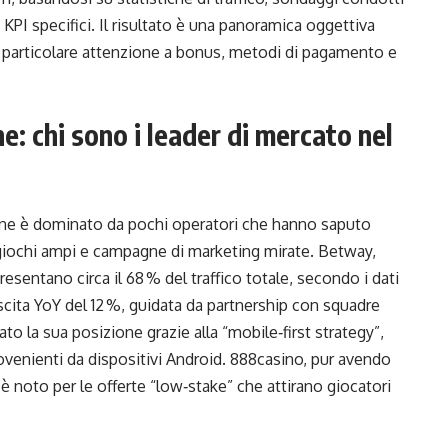
 KPI specifici. Il risultato è una panoramica oggettiva
n particolare attenzione a bonus, metodi di pagamento e
e: chi sono i leader di mercato nel
ine è dominato da pochi operatori che hanno saputo
 giochi ampi e campagne di marketing mirate. Betway,
entano circa il 68 % del traffico totale, secondo i dati
cita YoY del 12 %, guidata da partnership con squadre
to la sua posizione grazie alla “mobile‑first strategy”,
ovenienti da dispositivi Android. 888casino, pur avendo
 è noto per le offerte “low‑stake” che attirano giocatori