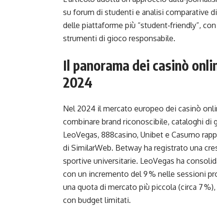
su forum di studenti e analisi comparative di
delle piattaforme più “student‑friendly”, co
strumenti di gioco responsabile.
Il panorama dei casinò onlin
2024
Nel 2024 il mercato europeo dei casinò onl
combinare brand riconoscibile, cataloghi di
LeoVegas, 888casino, Unibet e Casumo rappres
di SimilarWeb. Betway ha registrato una cres
sportive universitarie. LeoVegas ha consolida
con un incremento del 9 % nelle sessioni pr
una quota di mercato più piccola (circa 7 %),
con budget limitati.