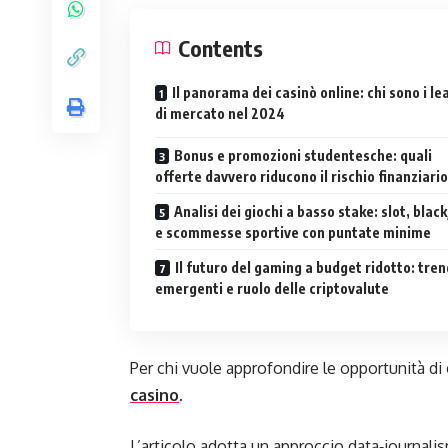
Contents
Il panorama dei casinò online: chi sono i le
di mercato nel 2024
Bonus e promozioni studentesche: quali
offerte davvero riducono il rischio finanziari
Analisi dei giochi a basso stake: slot, blac
e scommesse sportive con puntate minime
Il futuro del gaming a budget ridotto: tren
emergenti e ruolo delle criptovalute
Per chi vuole approfondire le opportunità di 
casino
.
L’articolo adotta un approccio data‑journalis