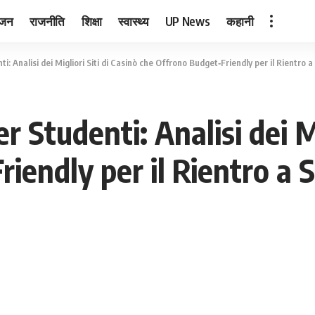
ंजन
राजनीति
शिक्षा
स्वास्थ्य
UP News
कहानी
: Analisi dei Migliori Siti di Casinò che Offrono Budget‑Friendly per il Rientro a
 Studenti: Analisi dei Mi
iendly per il Rientro a 