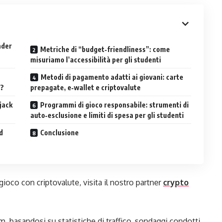
ader
Metriche di “budget‑friendliness”: come
misuriamo l’accessibilità per gli studenti
Metodi di pagamento adatti ai giovani: carte
o?
prepagate, e‑wallet e criptovalute
kjack
Programmi di gioco responsabile: strumenti di
auto‑esclusione e limiti di spesa per gli studenti
d
Conclusione
gioco con criptovalute, visita il nostro partner
crypto
m, basandosi su statistiche di traffico, sondaggi condotti