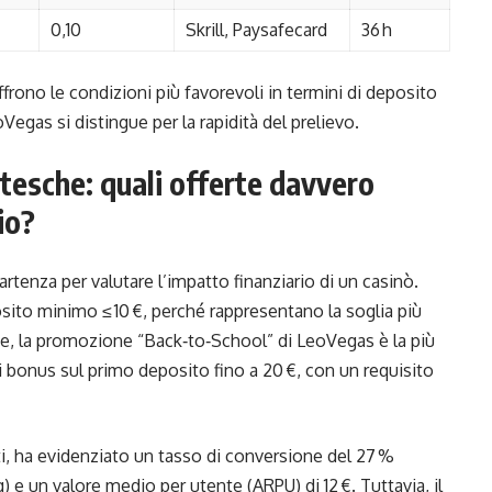
0,10
Skrill, Paysafecard
36 h
rono le condizioni più favorevoli in termini di deposito
gas si distingue per la rapidità del prelievo.
esche: quali offerte davvero
io?
tenza per valutare l’impatto finanziario di un casinò.
to minimo ≤ 10 €, perché rappresentano la soglia più
te, la promozione “Back‑to‑School” di LeoVegas è la più
 di bonus sul primo deposito fino a 20 €, con un requisito
ti, ha evidenziato un tasso di conversione del 27 %
) e un valore medio per utente (ARPU) di 12 €. Tuttavia, il