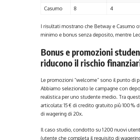
Casumo
8
4
I risultati mostrano che Betway e Casumo off
minimo e bonus senza deposito, mentre LeoVe
Bonus e promozioni student
riducono il rischio finanziar
Le promozioni “welcome” sono il punto di par
Abbiamo selezionato le campagne con deposi
realistica per uno studente medio. Tra ques
articolata: 15 € di credito gratuito più 100 %
di wagering di 20x.
Il caso studio, condotto su 1 200 nuovi uten
(utente che completa il requisito di wagering