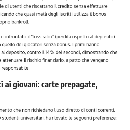
le di utenti che riscattano il credito senza effettuare
cando che quasi metà degli iscritti utilizza il bonus
prio bankroll.
 confrontato il “loss ratio” (perdita rispetto al deposito)
n quello dei giocatori senza bonus. I primi hanno
o al deposito, contro il 14 % dei secondi, dimostrando che
attenuare il rischio finanziario, a patto che vengano
co responsabile.
 ai giovani: carte prepagate,
mento che non richiedano l’uso diretto di conti correnti.
studenti universitari, ha rilevato le seguenti preferenze: