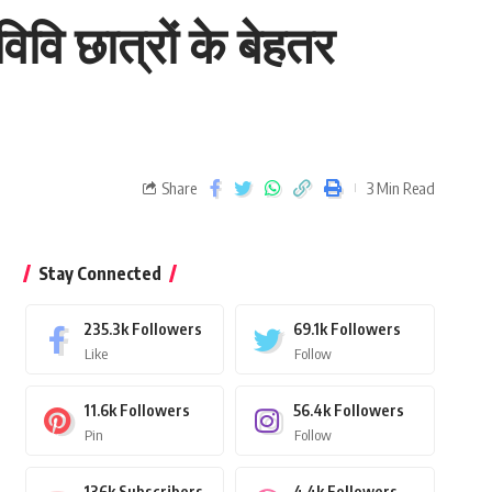
िवि छात्रों के बेहतर
Share
3 Min Read
Stay Connected
235.3k
Followers
69.1k
Followers
Like
Follow
11.6k
Followers
56.4k
Followers
Pin
Follow
136k
Subscribers
4.4k
Followers