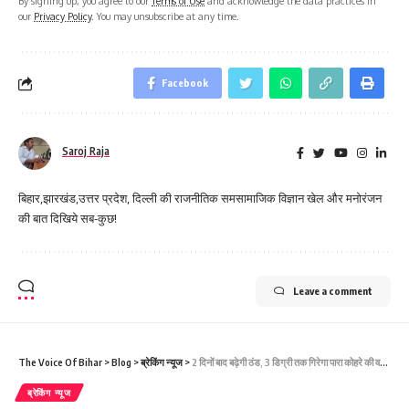
By signing up, you agree to our
Terms of Use
and acknowledge the data practices in
our
Privacy Policy
. You may unsubscribe at any time.
Facebook
Saroj Raja
बिहार,झारखंड,उत्तर प्रदेश, दिल्ली की राजनीतिक समसामाजिक विज्ञान खेल और मनोरंजन
की बात दिखिये सब-कुछ!
Leave a comment
The Voice Of Bihar
>
Blog
>
ब्रेकिंग न्यूज
>
2 दिनों बाद बढ़ेगी ठंड, 3 डिग्री तक गिरेगा पारा कोहरे की वजह से बिहार आने वाली 10 ट्रेनें लेट, पूर्णिया में विजिबिलिटी घटी
ब्रेकिंग न्यूज