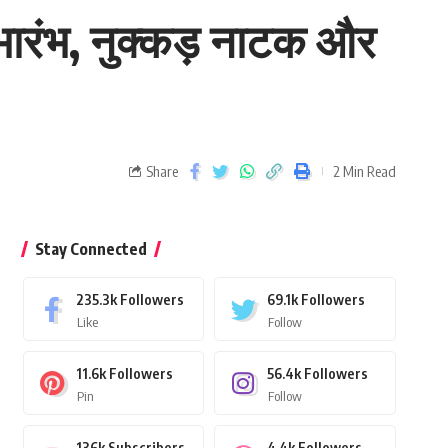
ुभारंभ, नुक्कड़ नाटक और
Share
2 Min Read
Stay Connected
235.3k
Followers
69.1k
Followers
Like
Follow
11.6k
Followers
56.4k
Followers
Pin
Follow
136k
Subscribers
4.4k
Followers