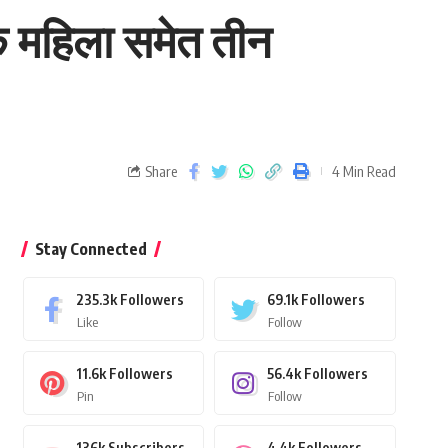
एक महिला समेत तीन
Share
4 Min Read
Stay Connected
235.3k
Followers
69.1k
Followers
Like
Follow
11.6k
Followers
56.4k
Followers
Pin
Follow
136k
Subscribers
4.4k
Followers