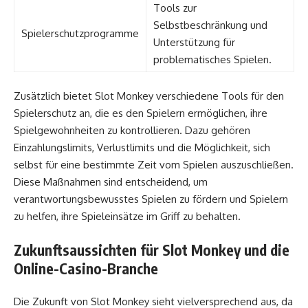
Tools zur
Selbstbeschränkung und
Spielerschutzprogramme
Unterstützung für
problematisches Spielen.
Zusätzlich bietet Slot Monkey verschiedene Tools für den
Spielerschutz an, die es den Spielern ermöglichen, ihre
Spielgewohnheiten zu kontrollieren. Dazu gehören
Einzahlungslimits, Verlustlimits und die Möglichkeit, sich
selbst für eine bestimmte Zeit vom Spielen auszuschließen.
Diese Maßnahmen sind entscheidend, um
verantwortungsbewusstes Spielen zu fördern und Spielern
zu helfen, ihre Spieleinsätze im Griff zu behalten.
Zukunftsaussichten für Slot Monkey und die
Online-Casino-Branche
Die Zukunft von Slot Monkey sieht vielversprechend aus, da