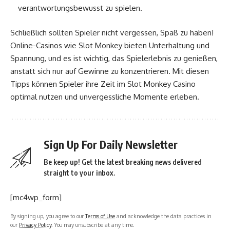
verantwortungsbewusst zu spielen.
Schließlich sollten Spieler nicht vergessen, Spaß zu haben!
Online-Casinos wie Slot Monkey bieten Unterhaltung und
Spannung, und es ist wichtig, das Spielerlebnis zu genießen,
anstatt sich nur auf Gewinne zu konzentrieren. Mit diesen
Tipps können Spieler ihre Zeit im Slot Monkey Casino
optimal nutzen und unvergessliche Momente erleben.
Sign Up For Daily Newsletter
Be keep up! Get the latest breaking news delivered
straight to your inbox.
[mc4wp_form]
By signing up, you agree to our
Terms of Use
and acknowledge the data practices in
our
Privacy Policy
. You may unsubscribe at any time.