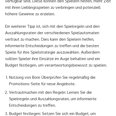
verfügbar sind. Diese können den Spielern helfen, mehr Zeit
mit ihren Lieblingsspielen zu verbringen und potenziell
höhere Gewinne zu erzielen.
Ein weiterer Tipp ist, sich mit den Spielregeln und den
Auszahlungsraten der verschiedenen Spielautomaten
vertraut zu machen. Dies kann den Spielern helfen,
informierte Entscheidungen zu treffen und die besten
Spiele für ihre Spielstrategie auszuwählen. Außerdem
sollten Spieler ihre Einsätze im Auge behalten und ein
Budget festlegen, um verantwortungsbewusst zu spielen.
Nutzung von Boni: Überprüfen Sie regelmäßig die
Promotions-Seite für neue Angebote.
Vertrautmachen mit den Regeln: Lernen Sie die
Spielregeln und Auszahlungsraten, um informierte
Entscheidungen zu treffen.
Budget festlegen: Setzen Sie sich ein Budget, um