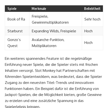
Spiele
Merkmale
Beliebtheit
Freispiele,
Book of Ra
Sehr hoch
Gewinnmultiplikatoren
Starburst
Expanding Wilds, Freispiele
Hoch
Gonzo’s
Avalanche-Funktion,
Hoch
Quest
Multiplikatoren
Ein weiteres spannendes Feature ist die regelmäßige
Einführung neuer Spiele, die die Spieler stets mit frischen
Inhalten versorgt. Slot Monkey hat Partnerschaften mit
führenden Spielentwicklern, was bedeutet, dass die Spieler
Zugang zu den neuesten Titel-Trends und innovativen
Funktionen haben. Ein Beispiel dafür ist die Einführung von
Jackpot-Spielen, die die Möglichkeit bieten, große Gewinne
zu erzielen und eine zusätzliche Spannung in das
Spielerlebnis bringen.