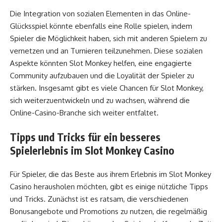
Die Integration von sozialen Elementen in das Online-
Glücksspiel könnte ebenfalls eine Rolle spielen, indem
Spieler die Möglichkeit haben, sich mit anderen Spielern zu
vernetzen und an Turnieren teilzunehmen. Diese sozialen
Aspekte könnten Slot Monkey helfen, eine engagierte
Community aufzubauen und die Loyalität der Spieler zu
stärken. Insgesamt gibt es viele Chancen für Slot Monkey,
sich weiterzuentwickeln und zu wachsen, während die
Online-Casino-Branche sich weiter entfaltet.
Tipps und Tricks für ein besseres
Spielerlebnis im Slot Monkey Casino
Für Spieler, die das Beste aus ihrem Erlebnis im Slot Monkey
Casino herausholen möchten, gibt es einige nützliche Tipps
und Tricks. Zunächst ist es ratsam, die verschiedenen
Bonusangebote und Promotions zu nutzen, die regelmäßig