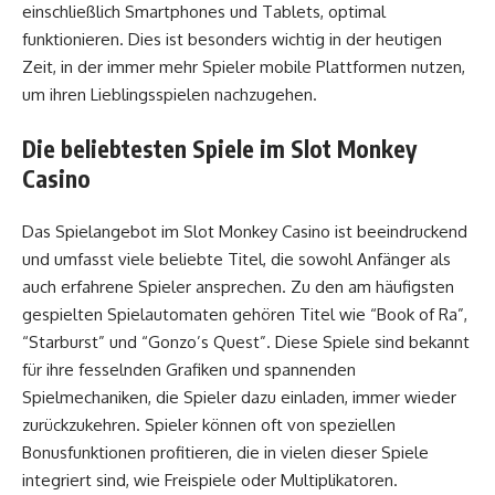
einschließlich Smartphones und Tablets, optimal
funktionieren. Dies ist besonders wichtig in der heutigen
Zeit, in der immer mehr Spieler mobile Plattformen nutzen,
um ihren Lieblingsspielen nachzugehen.
Die beliebtesten Spiele im Slot Monkey
Casino
Das Spielangebot im Slot Monkey Casino ist beeindruckend
und umfasst viele beliebte Titel, die sowohl Anfänger als
auch erfahrene Spieler ansprechen. Zu den am häufigsten
gespielten Spielautomaten gehören Titel wie “Book of Ra”,
“Starburst” und “Gonzo’s Quest”. Diese Spiele sind bekannt
für ihre fesselnden Grafiken und spannenden
Spielmechaniken, die Spieler dazu einladen, immer wieder
zurückzukehren. Spieler können oft von speziellen
Bonusfunktionen profitieren, die in vielen dieser Spiele
integriert sind, wie Freispiele oder Multiplikatoren.