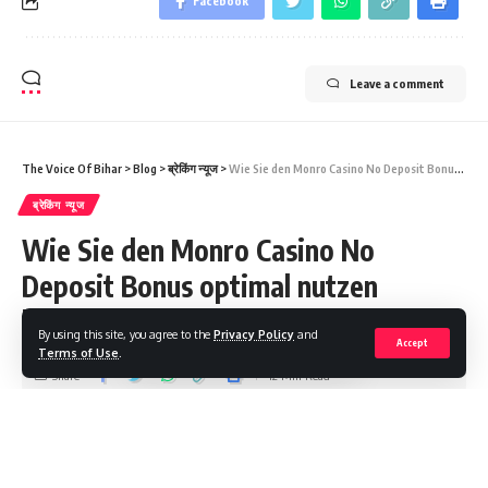
Facebook
Leave a comment
The Voice Of Bihar
>
Blog
>
ब्रेकिंग न्यूज
>
Wie Sie den Monro Casino No Deposit Bonus optimal nutzen können
ब्रेकिंग न्यूज
Wie Sie den Monro Casino No
Deposit Bonus optimal nutzen
können
By using this site, you agree to the
Privacy Policy
and
Accept
Terms of Use
.
Share
12 Min Read
Arbaz Salim
Last updated: 2026/06/20 at 5:51 AM