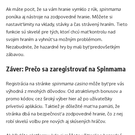
Ak máte pocit, že sa vám hranie vymklo z rúk,
spinmama
ponúka aj nástroje na zodpovedné hranie. Môžete si
nastaviť limity na vklady, stávky a čas strávený hraním. Tieto
funkcie sú skvelé pre tých, ktorí chcú mať kontrolu nad
svojim hraním a vyhnúť sa možným problémom.
Nezabudnite, že hazardné hry by mali byť predovšetkým
zábavou.
Záver: Prečo sa zaregistrovať na Spinmama
Registrácia na stránke
spinmama casino
môže byť pre vás
výhodná z mnohých dôvodov. Od atraktívnych bonusov a
promo kódov, cez široký výber hier až po užívateľsky
prívetivú aplikáciu. Taktiež je dôležité mať na pamäti, že
stránka dbá na bezpečnosť a zodpovedné hranie, čo z nej
robí skvelú voľbu pre nových aj skúsených hráčov.