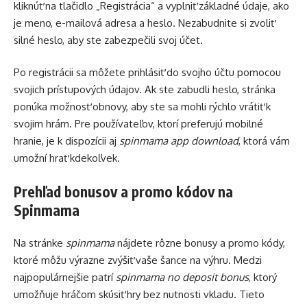
kliknúť na tlačidlo „Registrácia“ a vyplniť základné údaje, ako
je meno, e-mailová adresa a heslo. Nezabudnite si zvoliť
silné heslo, aby ste zabezpečili svoj účet.
Po registrácii sa môžete prihlásiť do svojho účtu pomocou
svojich prístupových údajov. Ak ste zabudli heslo, stránka
ponúka možnosť obnovy, aby ste sa mohli rýchlo vrátiť k
svojim hrám. Pre používateľov, ktorí preferujú mobilné
hranie, je k dispozícii aj
spinmama app download
, ktorá vám
umožní hrať kdekoľvek.
Prehľad bonusov a promo kódov na
Spinmama
Na stránke
spinmama
nájdete rôzne bonusy a promo kódy,
ktoré môžu výrazne zvýšiť vaše šance na výhru. Medzi
najpopulárnejšie patrí
spinmama no deposit bonus
, ktorý
umožňuje hráčom skúsiť hry bez nutnosti vkladu. Tieto