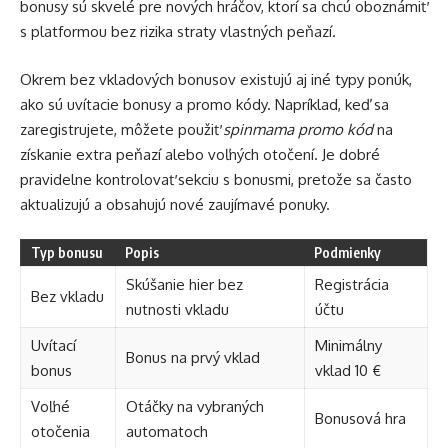
bonusy sú skvelé pre nových hráčov, ktorí sa chcú oboznámiť
s platformou bez rizika straty vlastných peňazí.
Okrem bez vkladových bonusov existujú aj iné typy ponúk,
ako sú uvítacie bonusy a promo kódy. Napríklad, keď sa
zaregistrujete, môžete použiť
spinmama promo kód
na
získanie extra peňazí alebo voľných otočení. Je dobré
pravidelne kontrolovať sekciu s bonusmi, pretože sa často
aktualizujú a obsahujú nové zaujímavé ponuky.
Typ bonusu
Popis
Podmienky
Skúšanie hier bez
Registrácia
Bez vkladu
nutnosti vkladu
účtu
Uvítací
Minimálny
Bonus na prvý vklad
bonus
vklad 10 €
Voľné
Otáčky na vybraných
Bonusová hra
otočenia
automatoch