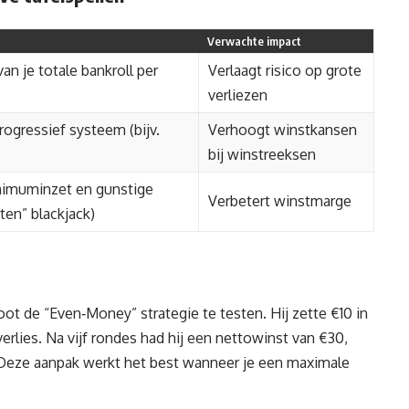
Verwachte impact
van je totale bankroll per
Verlaagt risico op grote
verliezen
ogressief systeem (bijv.
Verhoogt winstkansen
bij winstreeksen
inimuminzet en gunstige
Verbetert winstmarge
rten” blackjack)
sloot de “Even‑Money” strategie te testen. Hij zette €10 in
verlies. Na vijf rondes had hij een nettowinst van €30,
ld. Deze aanpak werkt het best wanneer je een maximale