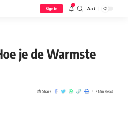
Aa
Sign In
 Hoe je de Warmste
Share
7 Min Read