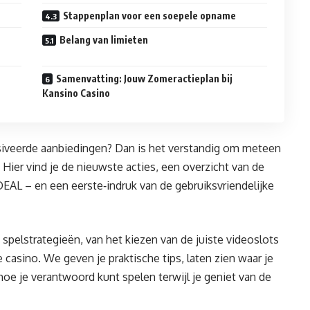
n
Stappenplan voor een soepele opname
Belang van limieten
Samenvatting: Jouw Zomeractieplan bij
Kansino Casino
ensiveerde aanbiedingen? Dan is het verstandig om meteen
Hier vind je de nieuwste acties, een overzicht van de
AL – en een eerste‑indruk van de gebruiksvriendelijke
e spelstrategieën, van het kiezen van de juiste videoslots
e casino. We geven je praktische tips, laten zien waar je
 hoe je verantwoord kunt spelen terwijl je geniet van de