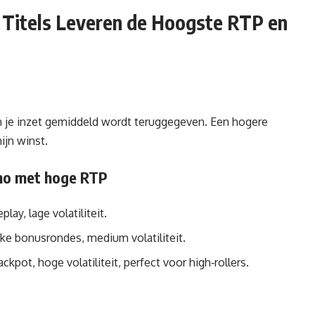
e Titels Leveren de Hoogste RTP en
an je inzet gemiddeld wordt teruggegeven. Een hogere
ijn winst.
ino met hoge RTP
ay, lage volatiliteit.
ke bonusrondes, medium volatiliteit.
kpot, hoge volatiliteit, perfect voor high‑rollers.