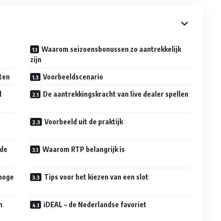
Waarom seizoensbonussen zo aantrekkelijk
zijn
aten
Voorbeeldscenario
l
De aantrekkingskracht van live dealer spellen
Voorbeeld uit de praktijk
 de
Waarom RTP belangrijk is
 hoge
Tips voor het kiezen van een slot
n
iDEAL – de Nederlandse favoriet