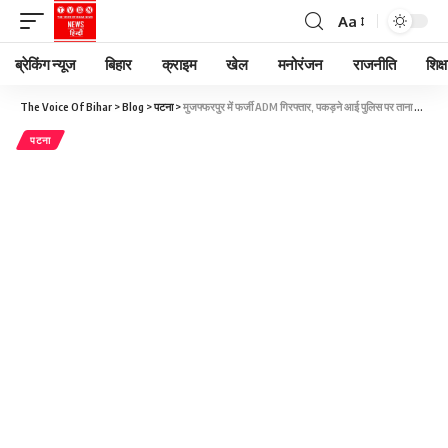
Aa
ब्रेकिंग न्यूज
बिहार
क्राइम
खेल
मनोरंजन
राजनीति
शिक्ष
The Voice Of Bihar
>
Blog
>
पटना
>
मुजफ्फरपुर में फर्जी ADM गिरफ्तार, पकड़ने आई पुलिस पर ताना नकली पिस्टल, रौब दिखकर विधवा से शादी की और रुपए ऐंठने लगा
पटना