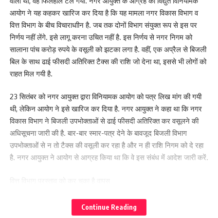
वाला था, वह फिलहाल टल गया. नगर आयुक्त के आग्रह को विद्युत विनियामक
आयोग ने यह कहकर खारिज कर दिया है कि यह मामला नगर विकास विभाग व
वित्त विभाग के बीच विचाराधाीन है. जब तक दोनों विभाग संयुक्त रूप से इस पर
निर्णय नहीं लेंगे. इसे लागू करना उचित नहीं है. इस निर्णय से नगर निगम को
सालाना पांच करोड़ रुपये के वसूली को झटका लगा है. वहीं, एक अप्रैल से बिजली
बिल के साथ ढाई फीसदी अतिरिक्त टैक्स की राशि जो देना था, इससे भी लोगों को
राहत मिल गयी है.
23 सितंबर को नगर आयुक्त द्वारा विनियामक आयोग को पत्र लिख मांग की गयी
थी, लेकिन आयोग ने इसे खारिज कर दिया है. नगर आयुक्त ने कहा था कि नगर
विकास विभाग ने बिजली उपभोक्ताओं से ढाई फीसदी अतिरिक्त कर वसूलने की
अधिसूचना जारी की है. बार-बार स्मार-पत्र देने के बावजूद बिजली विभाग
उपभोक्ताओं से न तो टैक्स की वसूली कर रहा है और न ही राशि निगम को दे रहा
है. नगर आयुक्त ने आयोग से आग्रह किया था कि वे इस संबंध में आदेश जारी करें.
वित्त विभाग प्रस्ताव को कर चुका है वापस
विद्युत विनियामक आयोग के सचिव रामेश्वर दास ने बताया कि बिजली उपभोक्ताओं
से टैक्स वसूली की अधिसूचना नगर विकास विभाग की है. इस मामले में नगर
Continue Reading
विकास विभाग व वित विभाग को निर्णय करना है. उन्होंने कहा कि यदि शहरी