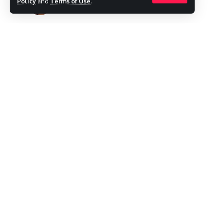
Policy
and
Terms of Use
.
Last updated: 2023/12/05 at 12:21 AM