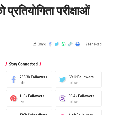
 प्रतियोगिता परीक्षाओं
Share
2 Min Read
Stay Connected
235.3k
Followers
69.1k
Followers
Like
Follow
11.6k
Followers
56.4k
Followers
Pin
Follow
136k
Subscribers
4.4k
Followers