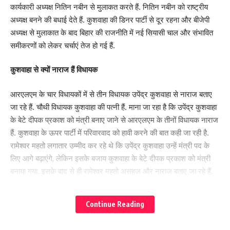
कार्यकारी अध्यक्ष नितिन नबीन से मुलाकत करते हैं. नितिन नबीन को राष्ट्रीय
अध्यक्ष बनने की बधाई देते हैं. कुशवाहा की डिनर पार्टी से दूर रहना और बीजेपी
अध्यक्ष से मुलाकात के बाद बिहार की राजनीति में नई सियासी चाल और संभावित
समीकरणों को लेकर चर्चाएं तेज हो गई हैं.
कुशवाहा से क्यों नाराज हैं विधायक
आरएलएम के चार विधायकों में से तीन विधायक उपेंद्र कुशवाहा से नाराज बताए
जा रहे हैं. चौथी विधायक कुशवाहा की पत्नी हैं. माना जा रहा है कि उपेंद्र कुशवाहा
के बेटे दीपक प्रकाश को मंत्री बनाए जाने से आरएलएम के तीनों विधायक नाराज
हैं. कुशवाहा के ऊपर पार्टी में परिवारवाद को हावी करने की बात कही जा रही है.
रामेश्वर महतो लगातार उम्मीद कर रहे थे कि उपेंद्र कुशवाहा उन्हें मंत्री पद के
लिए आगे बढ़ाएंगे, लेकिन इसके बजाय कुशवाहा के बेटे दीपक प्रकाश को मंत्री
बनाया गया. इसके बाद से ही रामेश्वर महतो असहज और नाराज बताए जा रहे हैं.
दरअसल उपेंद्र कुशवाहा ने अपनी पत्नी को एमएलए का टिकट देकर विधायक
Continue Reading
बनवा दिया और वहीं बेटे को मंत्री बनाने में भी सफल रहे. इसको लेकर पार्टी के
अंदर कुछ नेताओं के बीच असंतोष की खबर सामने आ रही थी. पिछले दिनों