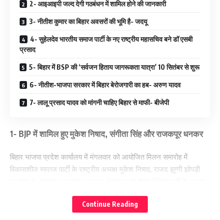
2- आइआइपी जल्द देगी गठबंधन में शामिल होने की जानकारी
3- नीतीश कुमार का बिहार अवसरों की भूमि है- जदयू
4- सुहेलदेव भारतीय समाज पार्टी के नए राष्ट्रीय महासचिव बने डॉ एसबी
प्रसाद
5- बिहार में BSP की ‘सर्वजन हिताय जागरूकता यात्रा’ 10 सितंबर से शुरू
6- नीतीश-भाजपा सरकार में बिहार बेरोजगारी का हब- अरुण यादव
7- लालू प्रसाद यादव को मांगनी चाहिए बिहार से माफी- बीजेपी
1- BJP में शामिल हुए मुकेश निषाद, संगीता सिंह और राजकपूर धनकर
बिहार भाजपा प्रदेश कार्यालय में मंगलवार को आयोजित मिलन समारोह में
विकासशील स्वराज पार्टी के राष्ट्रीय अध्यक्ष मुकेश निषाद, राजद झुग्गी झोपड़ी
प्रकोष्ठ के उपाध्यक्ष राजकपूर धनकर, नेशन फर्स्ट डेमोक्रेटिक पार्टी के अध्यक्ष
कौशलेंद्र नारायण और समाजसेवी संगीता सिंह ने अपने सैकड़ों समर्थकों के साथ
Continue Reading
भाजपा की सदस्यता ग्रहण की. भाजपा के प्रदेश अध्यक्ष डॉ. दिलीप जायसवाल ने
सभी को पार्टी की सदस्यता दिलाई और पार्टी में स्वागत किया. उन्होंने कहा कि