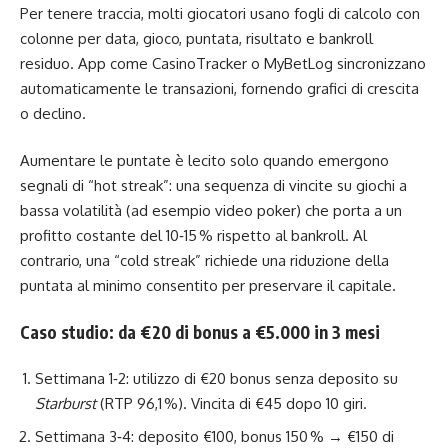
Per tenere traccia, molti giocatori usano fogli di calcolo con
colonne per data, gioco, puntata, risultato e bankroll
residuo. App come CasinoTracker o MyBetLog sincronizzano
automaticamente le transazioni, fornendo grafici di crescita
o declino.
Aumentare le puntate è lecito solo quando emergono
segnali di “hot streak”: una sequenza di vincite su giochi a
bassa volatilità (ad esempio video poker) che porta a un
profitto costante del 10‑15 % rispetto al bankroll. Al
contrario, una “cold streak” richiede una riduzione della
puntata al minimo consentito per preservare il capitale.
Caso studio: da €20 di bonus a €5.000 in 3 mesi
Settimana 1‑2: utilizzo di €20 bonus senza deposito su
Starburst
(RTP 96,1 %). Vincita di €45 dopo 10 giri.
Settimana 3‑4: deposito €100, bonus 150 % → €150 di