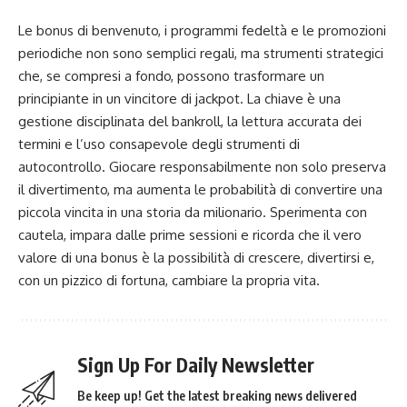
Le bonus di benvenuto, i programmi fedeltà e le promozioni
periodiche non sono semplici regali, ma strumenti strategici
che, se compresi a fondo, possono trasformare un
principiante in un vincitore di jackpot. La chiave è una
gestione disciplinata del bankroll, la lettura accurata dei
termini e l’uso consapevole degli strumenti di
autocontrollo. Giocare responsabilmente non solo preserva
il divertimento, ma aumenta le probabilità di convertire una
piccola vincita in una storia da milionario. Sperimenta con
cautela, impara dalle prime sessioni e ricorda che il vero
valore di una bonus è la possibilità di crescere, divertirsi e,
con un pizzico di fortuna, cambiare la propria vita.
Sign Up For Daily Newsletter
Be keep up! Get the latest breaking news delivered