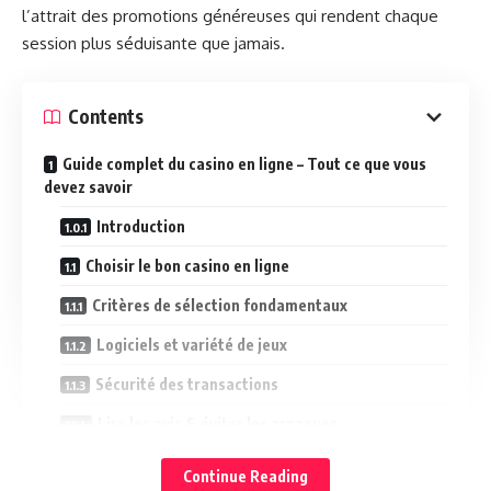
l’attrait des promotions généreuses qui rendent chaque
session plus séduisante que jamais.
Contents
Guide complet du casino en ligne – Tout ce que vous
devez savoir
Introduction
Choisir le bon casino en ligne
Critères de sélection fondamentaux
Logiciels et variété de jeux
Sécurité des transactions
Lire les avis & éviter les arnaques
Les bonus et promotions – comment en tirer profit
Continue Reading