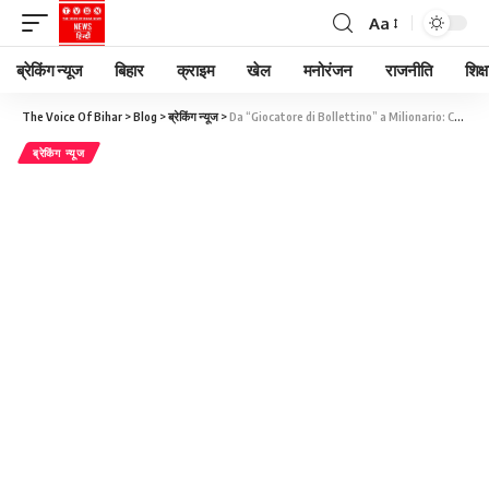
Aa
ब्रेकिंग न्यूज
बिहार
क्राइम
खेल
मनोरंजन
राजनीति
शिक्ष
The Voice Of Bihar
>
Blog
>
ब्रेकिंग न्यूज
>
Da “Giocatore di Bollettino” a Milionario: Come le Bonus Trasformano le Prime Scommesse in Jackpot da Milioni
ब्रेकिंग न्यूज