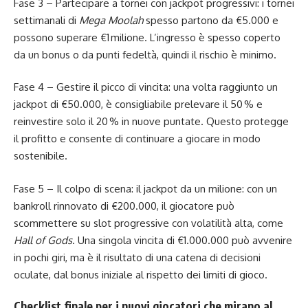
Fase 3 – Partecipare a tornei con jackpot progressivi: i tornei
settimanali di
Mega Moolah
spesso partono da €5.000 e
possono superare €1 milione. L’ingresso è spesso coperto
da un bonus o da punti fedeltà, quindi il rischio è minimo.
Fase 4 – Gestire il picco di vincita: una volta raggiunto un
jackpot di €50.000, è consigliabile prelevare il 50 % e
reinvestire solo il 20 % in nuove puntate. Questo protegge
il profitto e consente di continuare a giocare in modo
sostenibile.
Fase 5 – Il colpo di scena: il jackpot da un milione: con un
bankroll rinnovato di €200.000, il giocatore può
scommettere su slot progressive con volatilità alta, come
Hall of Gods
. Una singola vincita di €1.000.000 può avvenire
in pochi giri, ma è il risultato di una catena di decisioni
oculate, dal bonus iniziale al rispetto dei limiti di gioco.
Checklist finale per i nuovi giocatori che mirano al