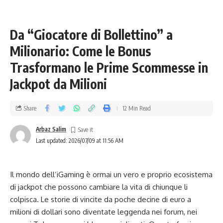
Da “Giocatore di Bollettino” a
Milionario: Come le Bonus
Trasformano le Prime Scommesse in
Jackpot da Milioni
Share
12 Min Read
Arbaz Salim
Last updated: 2026/07/09 at 11:56 AM
Il mondo dell’iGaming è ormai un vero e proprio ecosistema
di jackpot che possono cambiare la vita di chiunque li
colpisca. Le storie di vincite da poche decine di euro a
milioni di dollari sono diventate leggenda nei forum, nei