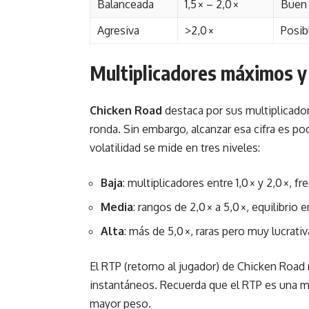
Balanceada
1,5 × – 2,0 ×
Buen 
Agresiva
>2,0 ×
Posib
Multiplicadores máximos y 
Chicken Road
destaca por sus multiplicado
ronda. Sin embargo, alcanzar esa cifra es poc
volatilidad se mide en tres niveles:
Baja
: multiplicadores entre 1,0 × y 2,0 ×,
Media
: rangos de 2,0 × a 5,0 ×, equilibri
Alta
: más de 5,0 ×, raras pero muy lucrativ
El RTP (retorno al jugador) de Chicken Road 
instantáneos. Recuerda que el RTP es una med
mayor peso.