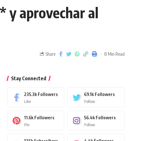
* y aprovechar al
Share
8 Min Read
Stay Connected
235.3k
Followers
69.1k
Followers
Like
Follow
11.6k
Followers
56.4k
Followers
Pin
Follow
136k
Subscribers
4.4k
Followers