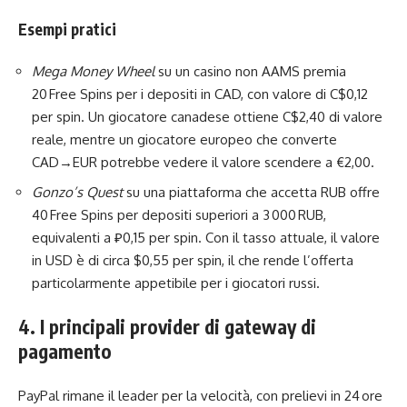
Esempi pratici
Mega Money Wheel
su un casino non AAMS premia
20 Free Spins per i depositi in CAD, con valore di C$0,12
per spin. Un giocatore canadese ottiene C$2,40 di valore
reale, mentre un giocatore europeo che converte
CAD→EUR potrebbe vedere il valore scendere a €2,00.
Gonzo’s Quest
su una piattaforma che accetta RUB offre
40 Free Spins per depositi superiori a 3 000 RUB,
equivalenti a ₽0,15 per spin. Con il tasso attuale, il valore
in USD è di circa $0,55 per spin, il che rende l’offerta
particolarmente appetibile per i giocatori russi.
4. I principali provider di gateway di
pagamento
PayPal rimane il leader per la velocità, con prelievi in 24 ore