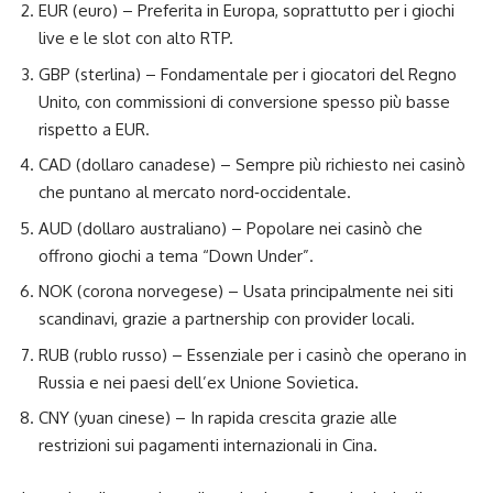
EUR (euro) – Preferita in Europa, soprattutto per i giochi
live e le slot con alto RTP.
GBP (sterlina) – Fondamentale per i giocatori del Regno
Unito, con commissioni di conversione spesso più basse
rispetto a EUR.
CAD (dollaro canadese) – Sempre più richiesto nei casinò
che puntano al mercato nord‑occidentale.
AUD (dollaro australiano) – Popolare nei casinò che
offrono giochi a tema “Down Under”.
NOK (corona norvegese) – Usata principalmente nei siti
scandinavi, grazie a partnership con provider locali.
RUB (rublo russo) – Essenziale per i casinò che operano in
Russia e nei paesi dell’ex Unione Sovietica.
CNY (yuan cinese) – In rapida crescita grazie alle
restrizioni sui pagamenti internazionali in Cina.