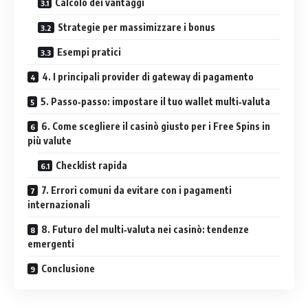
Calcolo dei vantaggi
Strategie per massimizzare i bonus
Esempi pratici
4. I principali provider di gateway di pagamento
5. Passo‑passo: impostare il tuo wallet multi‑valuta
6. Come scegliere il casinò giusto per i Free Spins in
più valute
Checklist rapida
7. Errori comuni da evitare con i pagamenti
internazionali
8. Futuro del multi‑valuta nei casinò: tendenze
emergenti
Conclusione