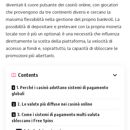
diventati il cuore pulsante dei casinò online, con giocatori
che provengono da tre continenti diversi e cercano la
massima flessibilità nella gestione del proprio bankroll. La
possibilità di depositare e prelevare con la propria moneta
locale non è più un optional: è una necessità che influenza
direttamente la scelta della piattaforma, la velocità di
accesso ai fondi e, soprattutto, la capacità di sbloccare le
promozioni più allettanti.
Contents
1. Perché i casinò adottano sistemi di pagamento
globali
2. Le valute più diffuse nei casinò online
3. Come i sistemi di pagamento multi‑valuta
sbloccano i Free Spins