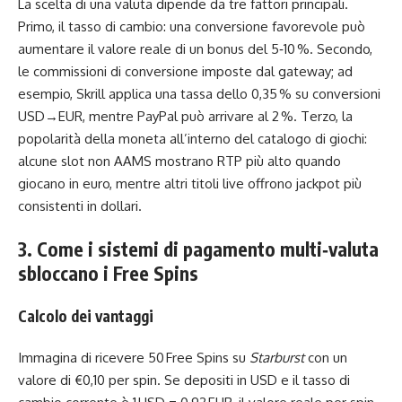
La scelta di una valuta dipende da tre fattori principali.
Primo, il tasso di cambio: una conversione favorevole può
aumentare il valore reale di un bonus del 5‑10 %. Secondo,
le commissioni di conversione imposte dal gateway; ad
esempio, Skrill applica una tassa dello 0,35 % su conversioni
USD→EUR, mentre PayPal può arrivare al 2 %. Terzo, la
popolarità della moneta all’interno del catalogo di giochi:
alcune slot non AAMS mostrano RTP più alto quando
giocano in euro, mentre altri titoli live offrono jackpot più
consistenti in dollari.
3. Come i sistemi di pagamento multi‑valuta
sbloccano i Free Spins
Calcolo dei vantaggi
Immagina di ricevere 50 Free Spins su
Starburst
con un
valore di €0,10 per spin. Se depositi in USD e il tasso di