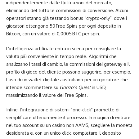
indipendentemente dalle fluttuazioni del mercato,
eliminando del tutto le commissioni di conversione. Alcuni
operatori stanno già testando bonus “crypto‑only”, dove i
giocatori ottengono 50 Free Spins per ogni deposito in
Bitcoin, con un valore di 0,0005 BTC per spin.
L’intelligenza artificiale entra in scena per consigliare la
valuta più conveniente in tempo reale. Algoritmi che
analizzano i tassi di cambio, le commissioni dei gateway e il
profilo di gioco del cliente possono suggerire, per esempio,
l’uso di un wallet digitale australiano per un giocatore che
intende scommettere su
Gonzo’s Quest
in USD,
massimizzando il valore dei Free Spins.
Infine, l’integrazione di sistemi “one‑click” promette di
semplificare ulteriormente il processo. Immagina di entrare
nel tuo account su un casino non AAMS, scegliere la moneta
desiderata e, con un unico click, completare il deposito