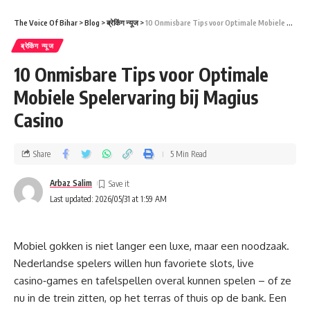
The Voice Of Bihar
>
Blog
>
ब्रेकिंग न्यूज
>
10 Onmisbare Tips voor Optimale Mobiele Spelervaring bij Magius Casino
ब्रेकिंग न्यूज
10 Onmisbare Tips voor Optimale
Mobiele Spelervaring bij Magius
Casino
Share
5 Min Read
Arbaz Salim
Last updated: 2026/05/31 at 1:59 AM
Mobiel gokken is niet langer een luxe, maar een noodzaak.
Nederlandse spelers willen hun favoriete slots, live
casino‑games en tafelspellen overal kunnen spelen – of ze
nu in de trein zitten, op het terras of thuis op de bank. Een