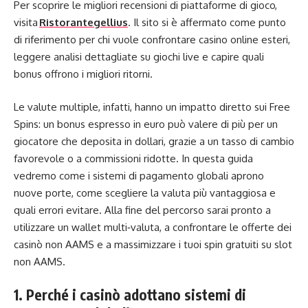
Per scoprire le migliori recensioni di piattaforme di gioco,
visita
Ristorantegellius
. Il sito si è affermato come punto
di riferimento per chi vuole confrontare casino online esteri,
leggere analisi dettagliate su giochi live e capire quali
bonus offrono i migliori ritorni.
Le valute multiple, infatti, hanno un impatto diretto sui Free
Spins: un bonus espresso in euro può valere di più per un
giocatore che deposita in dollari, grazie a un tasso di cambio
favorevole o a commissioni ridotte. In questa guida
vedremo come i sistemi di pagamento globali aprono
nuove porte, come scegliere la valuta più vantaggiosa e
quali errori evitare. Alla fine del percorso sarai pronto a
utilizzare un wallet multi‑valuta, a confrontare le offerte dei
casinò non AAMS e a massimizzare i tuoi spin gratuiti su slot
non AAMS.
1. Perché i casinò adottano sistemi di