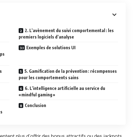
2. L’avènement du suivi comportemental : les
premiers logiciels d’analyse
Exemples de solutions UI
mps
s
5. Gamification de la prévention : récompenses
pour les comportements sains
6. L’intelligence artificielle au service du
« mindful gaming »
Conclusion
es
ntent plus d’offrir des bonus attractifs ou des jackpots