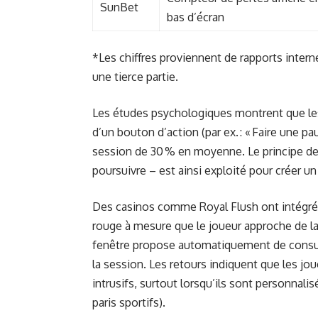
SunBet
bas d’écran
*Les chiffres proviennent de rapports intern
une tierce partie.
Les études psychologiques montrent que les
d’un bouton d’action (par ex. : « Faire une pa
session de 30 % en moyenne. Le principe de «
poursuivre – est ainsi exploité pour créer u
Des casinos comme Royal Flush ont intégré 
rouge à mesure que le joueur approche de la 
fenêtre propose automatiquement de consult
la session. Les retours indiquent que les j
intrusifs, surtout lorsqu’ils sont personnalis
paris sportifs).