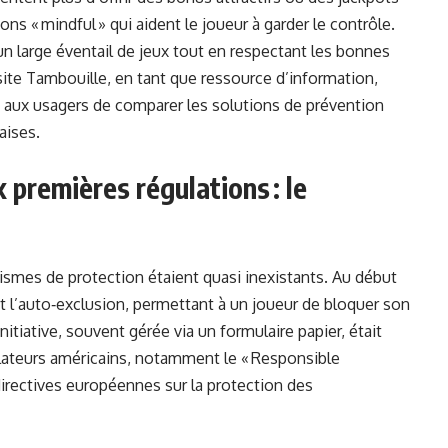
ns « mindful » qui aident le joueur à garder le contrôle.
n large éventail de jeux tout en respectant les bonnes
 site Tambouille, en tant que ressource d’information,
t aux usagers de comparer les solutions de prévention
aises.
 premières régulations : le
ismes de protection étaient quasi inexistants. Au début
t l’auto‑exclusion, permettant à un joueur de bloquer son
itiative, souvent gérée via un formulaire papier, était
lateurs américains, notamment le « Responsible
directives européennes sur la protection des