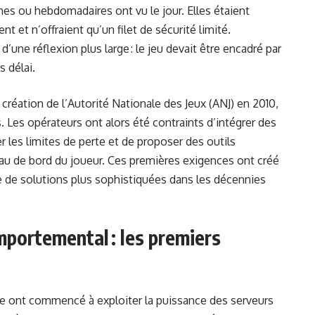
nes ou hebdomadaires ont vu le jour. Elles étaient
t et n’offraient qu’un filet de sécurité limité.
une réflexion plus large : le jeu devait être encadré par
s délai.
a création de l’Autorité Nationale des Jeux (ANJ) en 2010,
s. Les opérateurs ont alors été contraints d’intégrer des
r les limites de perte et de proposer des outils
eau de bord du joueur. Ces premières exigences ont créé
ce de solutions plus sophistiquées dans les décennies
mportemental : les premiers
gne ont commencé à exploiter la puissance des serveurs