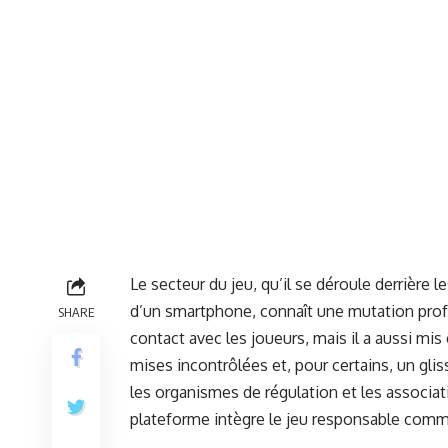
Le secteur du jeu, qu’il se déroule derrière 
d’un smartphone, connaît une mutation profo
SHARE
contact avec les joueurs, mais il a aussi mis
mises incontrôlées et, pour certains, un gl
les organismes de régulation et les associ
plateforme intègre le jeu responsable comme