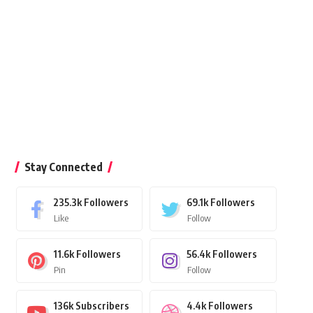
Stay Connected
235.3k
Followers
69.1k
Followers
Like
Follow
11.6k
Followers
56.4k
Followers
Pin
Follow
136k
Subscribers
4.4k
Followers