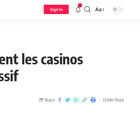
Aa
Sign In
ent les casinos
ssif
Share
13 Min Read