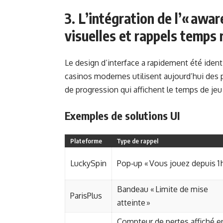
3. L’intégration de l’« aware
visuelles et rappels temps 
Le design d’interface a rapidement été ident
casinos modernes utilisent aujourd’hui des
de progression qui affichent le temps de je
Exemples de solutions UI
Plateforme
Type de rappel
LuckySpin
Pop‑up « Vous jouez depuis 1 h
Bandeau « Limite de mise
ParisPlus
atteinte »
Compteur de pertes affiché e