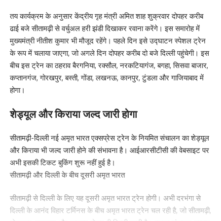
तय कार्यक्रम के अनुसार केंद्रीय गृह मंत्री अमित शाह शुक्रवार दोपहर करीब
ढाई बजे सीतामढ़ी से वर्चुअल हरी झंडी दिखाकर रवाना करेंगे। इस समारोह में
मुख्यमंत्री नीतीश कुमार भी मौजूद रहेंगे। पहले दिन इसे उद्घाटन स्पेशल ट्रेन
के रूप में चलाया जाएगा, जो अगले दिन दोपहर करीब दो बजे दिल्ली पहुंचेगी। इस
बीच इस ट्रेन का ठहराव बैरगनिया, रक्सौल, नरकटियागंज, बगहा, सिसवा बाजार,
कप्तानगंज, गोरखपुर, बस्ती, गोंडा, लखनऊ, कानपुर, टुंडला और गाजियाबाद में
होगा।
शेड्यूल और किराया जल्द जारी होगा
सीतामढ़ी-दिल्ली नई अमृत भारत एक्सप्रेस ट्रेन के नियमित संचालन का शेड्यूल
और किराया भी जल्द जारी होने की संभावना है। आईआरसीटीसी की वेबसाइट पर
अभी इसकी टिकट बुकिंग शुरू नहीं हुई है।
सीतामढ़ी और दिल्ली के बीच दूसरी अमृत भारत
सीतामढ़ी से दिल्ली के लिए यह दूसरी अमृत भारत ट्रेन होगी। अभी दरभंगा से
दिल्ली के आनंद विहार टर्मिनस के बीच अमृत भारत ट्रेन चल रही है, जो सीतामढ़ी,