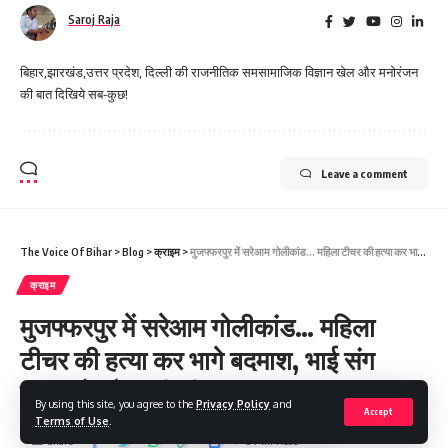
Saroj Raja
बिहार,झारखंड,उत्तर प्रदेश, दिल्ली की राजनीतिक समसामाजिक विज्ञान खेल और मनोरंजन
की बात दिखिये सब-कुछ!
Leave a comment
The Voice Of Bihar
>
Blog
>
क्राइम
>
मुजफ्फरपुर में सरेआम गोलीकांड… महिला टीचर की हत्या कर भागे बदमाश, भाई संग बाइक से लौट रही थी घर
क्राइम
मुजफ्फरपुर में सरेआम गोलीकांड… महिला
टीचर की हत्या कर भागे बदमाश, भाई संग
बाइक से लौट रही थी घर
By using this site, you agree to the
Privacy Policy
and
Accept
Terms of Use
.
Share
3 Min Read