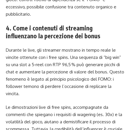
eccessivo, possibile confusione tra contenuto organico e
pubblicitario.
4. Come i contenuti di streaming
influenzano la percezione dei bonus
Durante le live, gli streamer mostrano in tempo reale le
vincite ottenute con i free spins. Una sequenza di “big win”
su una slot a 5‑reel con RTP 96,5 % può generare picchi di
chat e aumentare la percezione di valore del bonus. Questo
fenomeno è legato al principio psicologico del FOMO: i
follower temono di perdere l’occasione di replicare la
vincita.
Le dimostrazioni live di free spins, accompagnate da
commenti che spiegano i requisiti di wagering (es. 30x) e la
volatilità del gioco, aiutano a demistificare il processo di
scommessa. Tuttavia, la credibilità dell’influencer è cruciale.