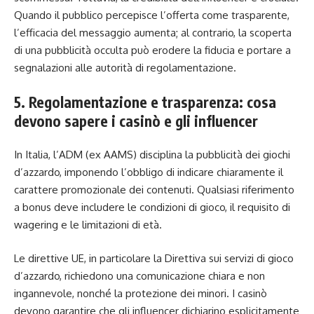
Quando il pubblico percepisce l’offerta come trasparente,
l’efficacia del messaggio aumenta; al contrario, la scoperta
di una pubblicità occulta può erodere la fiducia e portare a
segnalazioni alle autorità di regolamentazione.
5. Regolamentazione e trasparenza: cosa
devono sapere i casinò e gli influencer
In Italia, l’ADM (ex AAMS) disciplina la pubblicità dei giochi
d’azzardo, imponendo l’obbligo di indicare chiaramente il
carattere promozionale dei contenuti. Qualsiasi riferimento
a bonus deve includere le condizioni di gioco, il requisito di
wagering e le limitazioni di età.
Le direttive UE, in particolare la Direttiva sui servizi di gioco
d’azzardo, richiedono una comunicazione chiara e non
ingannevole, nonché la protezione dei minori. I casinò
devono garantire che gli influencer dichiarino esplicitamente