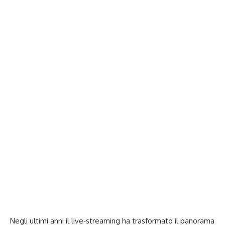
Negli ultimi anni il live‑streaming ha trasformato il panorama