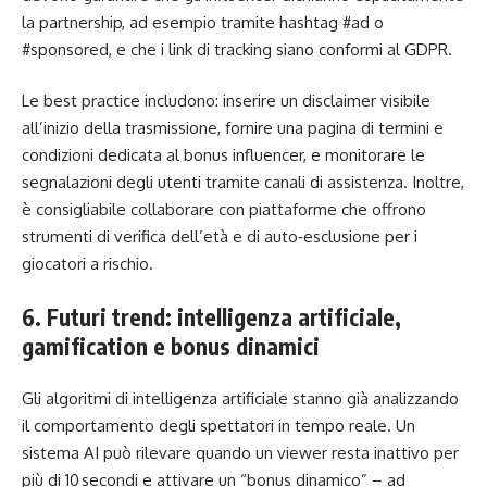
la partnership, ad esempio tramite hashtag #ad o
#sponsored, e che i link di tracking siano conformi al GDPR.
Le best practice includono: inserire un disclaimer visibile
all’inizio della trasmissione, fornire una pagina di termini e
condizioni dedicata al bonus influencer, e monitorare le
segnalazioni degli utenti tramite canali di assistenza. Inoltre,
è consigliabile collaborare con piattaforme che offrono
strumenti di verifica dell’età e di auto‑esclusione per i
giocatori a rischio.
6. Futuri trend: intelligenza artificiale,
gamification e bonus dinamici
Gli algoritmi di intelligenza artificiale stanno già analizzando
il comportamento degli spettatori in tempo reale. Un
sistema AI può rilevare quando un viewer resta inattivo per
più di 10 secondi e attivare un “bonus dinamico” – ad