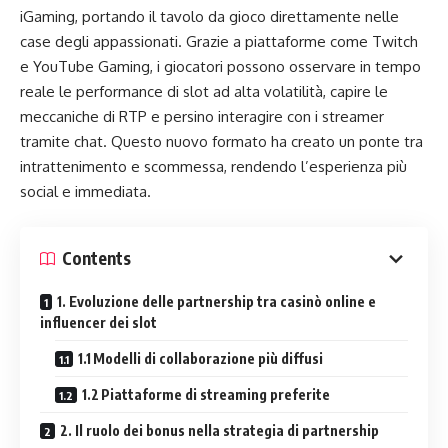
iGaming, portando il tavolo da gioco direttamente nelle
case degli appassionati. Grazie a piattaforme come Twitch
e YouTube Gaming, i giocatori possono osservare in tempo
reale le performance di slot ad alta volatilità, capire le
meccaniche di RTP e persino interagire con i streamer
tramite chat. Questo nuovo formato ha creato un ponte tra
intrattenimento e scommessa, rendendo l’esperienza più
social e immediata.
Contents
1. Evoluzione delle partnership tra casinò online e
influencer dei slot
1.1 Modelli di collaborazione più diffusi
1.2 Piattaforme di streaming preferite
2. Il ruolo dei bonus nella strategia di partnership