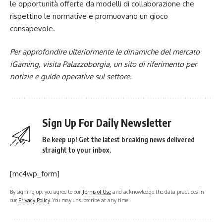
le opportunità offerte da modelli di collaborazione che
rispettino le normative e promuovano un gioco
consapevole.
Per approfondire ulteriormente le dinamiche del mercato
iGaming, visita Palazzoborgia, un sito di riferimento per
notizie e guide operative sul settore.
Sign Up For Daily Newsletter
Be keep up! Get the latest breaking news delivered
straight to your inbox.
[mc4wp_form]
By signing up, you agree to our
Terms of Use
and acknowledge the data practices in
our
Privacy Policy
. You may unsubscribe at any time.