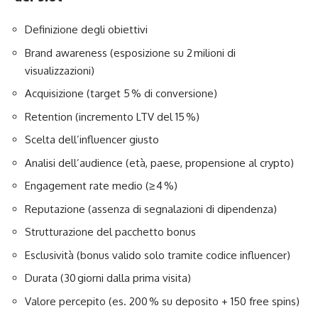
Definizione degli obiettivi
Brand awareness (esposizione su 2 milioni di
visualizzazioni)
Acquisizione (target 5 % di conversione)
Retention (incremento LTV del 15 %)
Scelta dell’influencer giusto
Analisi dell’audience (età, paese, propensione al crypto)
Engagement rate medio (≥ 4 %)
Reputazione (assenza di segnalazioni di dipendenza)
Strutturazione del pacchetto bonus
Esclusività (bonus valido solo tramite codice influencer)
Durata (30 giorni dalla prima visita)
Valore percepito (es. 200 % su deposito + 150 free spins)