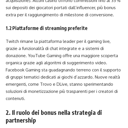
acquisizione). Alcuni casinò offrono commissioni fino al 35 %
sui depositi dei giocatori portati dall’influencer, più bonus
extra per il raggiungimento di milestone di conversione.
1.2 Piattaforme di streaming preferite
Twitch rimane la piattaforma leader per il gaming live,
grazie a funzionalità di chat integrate e a sistemi di
donazione. YouTube Gaming offre una maggiore scoperta
organica grazie agli algoritmi di suggerimento video.
Facebook Gaming sta guadagnando terreno con il supporto
di gruppi tematici dedicati ai giochi d’azzardo. Nuove realtà
emergenti, come Trovo e DLive, stanno sperimentando
soluzioni di monetizzazione più trasparenti per i creatori di
contenuti.
2. Il ruolo dei bonus nella strategia di
partnership