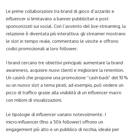
Le prime collaborazioni tra brand di gioco d’azzardo e
influencer si limitavano a banner pubblicitari e post
sponsorizzati sui social. Con l’avvento del live‑streaming, la
relazione è diventata più interattiva: gli streamer mostrano
le slot in tempo reale, commentano le vincite e offrono
codici promozionali ai loro follower.
I brand cercano tre obiettivi principali: aumentare la brand
awareness, acquisire nuovi clienti e migliorare la retention.
Un casinò che propone una promozione “cash‑back” del 10 %
su un nuovo slot a tema pirati, ad esempio, può vedere un
picco di traffico grazie alla visibilità di un influencer macro
con milioni di visualizzazioni.
Le tipologie di influencer variano notevolmente. I
micro‑influencer (fino a 50 k follower) offrono un
engagement più alto e un pubblico di nicchia, ideale per